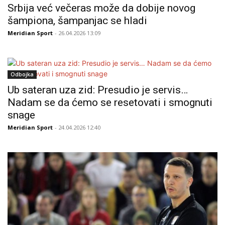
Srbija već večeras može da dobije novog
šampiona, šampanjac se hladi
Meridian Sport
- 26.04.2026 13:09
Odbojka
Ub sateran uza zid: Presudio je servis…
Nadam se da ćemo se resetovati i smognuti
snage
Meridian Sport
- 24.04.2026 12:40