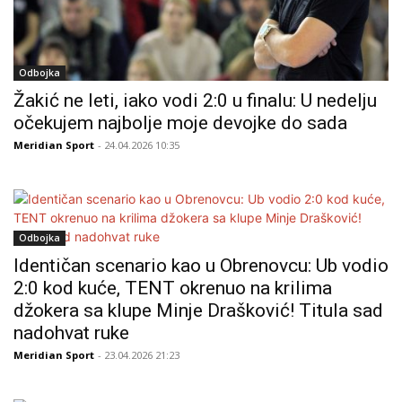
Odbojka
Žakić ne leti, iako vodi 2:0 u finalu: U nedelju
očekujem najbolje moje devojke do sada
Meridian Sport
- 24.04.2026 10:35
Odbojka
Identičan scenario kao u Obrenovcu: Ub vodio
2:0 kod kuće, TENT okrenuo na krilima
džokera sa klupe Minje Drašković! Titula sad
nadohvat ruke
Meridian Sport
- 23.04.2026 21:23