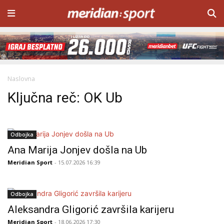
Naslovna
Ključna reč: OK Ub
Odbojka
Ana Marija Jonjev došla na Ub
Meridian Sport
- 15.07.2026 16:39
Odbojka
Aleksandra Gligorić završila karijeru
Meridian Sport
- 18.06.2026 17:30