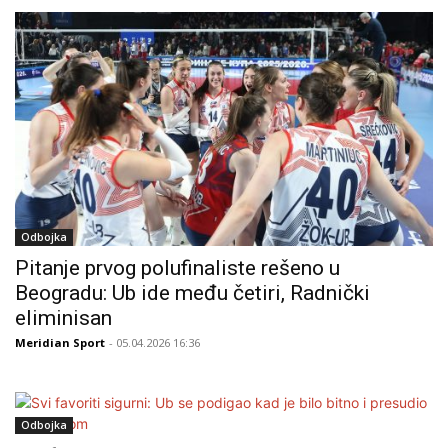
Odbojka
Pitanje prvog polufinaliste rešeno u
Beogradu: Ub ide među četiri, Radnički
eliminisan
Meridian Sport
- 05.04.2026 16:36
Odbojka