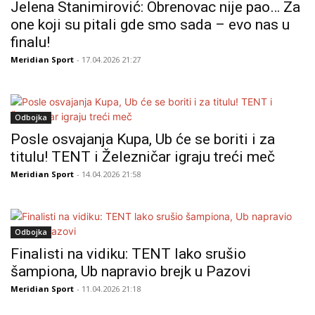
Jelena Stanimirović: Obrenovac nije pao… Za
one koji su pitali gde smo sada – evo nas u
finalu!
Meridian Sport
- 17.04.2026 21:27
Odbojka
Posle osvajanja Kupa, Ub će se boriti i za
titulu! TENT i Železničar igraju treći meč
Meridian Sport
- 14.04.2026 21:58
Odbojka
Finalisti na vidiku: TENT lako srušio
šampiona, Ub napravio brejk u Pazovi
Meridian Sport
- 11.04.2026 21:18