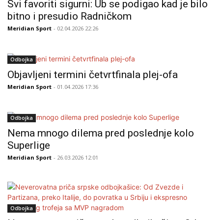
Svi favoriti sigurni: Ub se podigao kad je bilo
bitno i presudio Radničkom
Meridian Sport
- 02.04.2026 22:26
Odbojka
Objavljeni termini četvrtfinala plej-ofa
Meridian Sport
- 01.04.2026 17:36
Odbojka
Nema mnogo dilema pred poslednje kolo
Superlige
Meridian Sport
- 26.03.2026 12:01
Odbojka