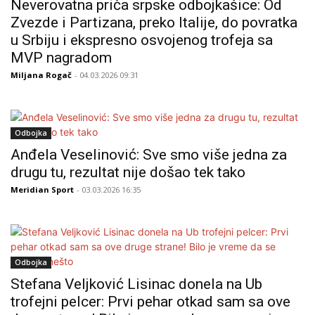
Neverovatna priča srpske odbojkašice: Od
Zvezde i Partizana, preko Italije, do povratka
u Srbiju i ekspresno osvojenog trofeja sa
MVP nagradom
Miljana Rogač
- 04.03.2026 09:31
Odbojka
Anđela Veselinović: Sve smo više jedna za
drugu tu, rezultat nije došao tek tako
Meridian Sport
- 03.03.2026 16:35
Odbojka
Stefana Veljković Lisinac donela na Ub
trofejni pelcer: Prvi pehar otkad sam sa ove