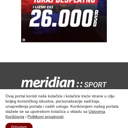
Kontaktirajte nas:
redakcija@meridiansport.rs
Ovaj portal koristi naše kolačiće i kolačiće treće strane u cilju
boljeg korisničkog iskustva, personalizacije sadržaja,
unapređenja portala i naših usluga. Korišćenjem našeg portala
slažete se sa upotrebom kolačića u skladu sa
Uslovima
Korišćenja
i
Politikom privatnosti
.
Kontakt
O nama
Prihvatam