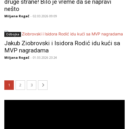
druge strane! Bilo je vreme da se napravi
nešto
Miljana Rogač
- 02.03.2026 09:09
Odbojka
Jakub Ziobrovski i Isidora Rodić idu kući sa
MVP nagradama
Miljana Rogač
- 01.03.2026 23:24
1
2
3