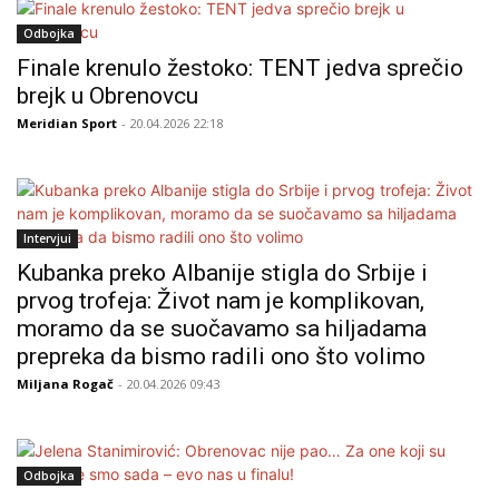
Odbojka
Finale krenulo žestoko: TENT jedva sprečio
brejk u Obrenovcu
Meridian Sport
- 20.04.2026 22:18
Intervjui
Kubanka preko Albanije stigla do Srbije i
prvog trofeja: Život nam je komplikovan,
moramo da se suočavamo sa hiljadama
prepreka da bismo radili ono što volimo
Miljana Rogač
- 20.04.2026 09:43
Odbojka