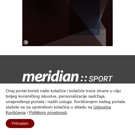
Kontaktirajte nas:
redakcija@meridiansport.rs
Ovaj portal koristi naše kolačiće i kolačiće treće strane u cilju
boljeg korisničkog iskustva, personalizacije sadržaja,
unapređenja portala i naših usluga. Korišćenjem našeg portala
slažete se sa upotrebom kolačića u skladu sa
Uslovima
Korišćenja
i
Politikom privatnosti
.
Kontakt
O nama
Prihvatam
© 2025. Meridian Tech D.O.O | Sva prava zadržana.