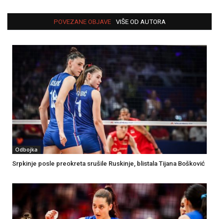
POVEZANE OBJAVE
VIŠE OD AUTORA
Odbojka
Srpkinje posle preokreta srušile Ruskinje, blistala Tijana Bošković