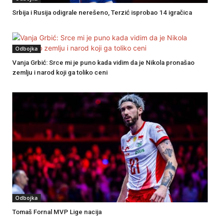
Srbija i Rusija odigrale nerešeno, Terzić isprobao 14 igračica
Odbojka
Vanja Grbić: Srce mi je puno kada vidim da je Nikola pronašao
zemlju i narod koji ga toliko ceni
Odbojka
Tomaš Fornal MVP Lige nacija