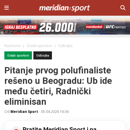
Naslovna
Ostali sportovi
Odbojka
Ostali sportovi
Odbojka
Pitanje prvog polufinaliste
rešeno u Beogradu: Ub ide
među četiri, Radnički
eliminisan
Od
Meridian Sport
-
05.04.2026 16:36
Pratite Meridian Sport i na