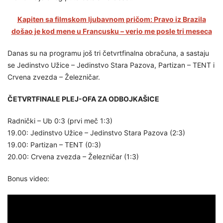
Kapiten sa filmskom ljubavnom pričom: Pravo iz Brazila
došao je kod mene u Francusku – verio me posle tri meseca
Danas su na programu još tri četvrtfinalna obračuna, a sastaju
se Jedinstvo Užice – Jedinstvo Stara Pazova, Partizan – TENT i
Crvena zvezda – Železničar.
ČETVRTFINALE PLEJ-OFA ZA ODBOJKAŠICE
Radnički – Ub 0:3 (prvi meč 1:3)
19.00: Jedinstvo Užice – Jedinstvo Stara Pazova (2:3)
19.00: Partizan – TENT (0:3)
20.00: Crvena zvezda – Železničar (1:3)
Bonus video: