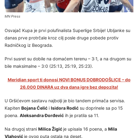
MN Press
Osvajač Kupa je prvi polufinalista Superlige Srbije! Ubljanke su
danas prve protrčale kroz cilj posle druge pobede protiv
Radničkog iz Beograda.
Prvi susret su dobile na domaćem terenu – 3:1, a na drugom su
bile maksimalne – 3:0 (25:13, 25:19, 25:23).
Meridian sport ti donosi NOVI BONUS DOBRODOŠLICE – do
26.000 DINARA uz dva dana igre bez depozita!
U Gršićevom sastavu najbolji je bio tandem primača servisa.
Kapiten
Bojana Ćelić
i
Isidora Rodić
su doprinele sa po 15
poena.
Aleksandra Đorđević
ih je pratila sa 11.
Na drugoj strani
Milica Žigić
je upisala 16 poena, a
Mila
Vlahović
je ovog puta ostala na deset.