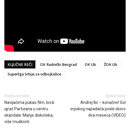
KLJUČNE REČI
OK Radnički Beograd
OK Ub
ŽOK Ub
Superliga Srbije za odbojkašice
Predhodni tekst
Sledeći tekst
Navijačima pukao film, bivši
Andrej Ilić – konačno! Gol
igrač Partizana u centru
srpskog napadača posle skoro
skandala: Manje diskoteka,
dva meseca (VIDEO)
više muškosti