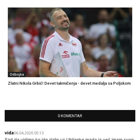
Odbojka
Zlatni Nikola Grbić! Devet takmičenja - devet medalja sa Poljskom
0 KOMENTAR
vida
06.04.2026 05:13
Sad da vidimo ko ide dalje uz Ubljanke mada ja već imam svog