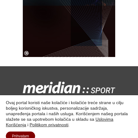
Kontaktirajte nas:
redakcija@meridiansport.rs
Ovaj portal koristi naše kolačiće i kolačiće treće strane u cilju
boljeg korisničkog iskustva, personalizacije sadržaja,
unapređenja portala i naših usluga. Korišćenjem našeg portala
slažete se sa upotrebom kolačića u skladu sa
Uslovima
Korišćenja
i
Politikom privatnosti
.
Kontakt
O nama
Prihvatam