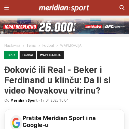
Naslovna
Tenis
Fudbal
WAPLIKACIJA
Tenis
Fudbal
WAPLIKACIJA
Đoković ili Real - Beker i
Ferdinand u klinču: Da li si
video Novakovu vitrinu?
Od
Meridian Sport
-
17.04.2025 10:04
Pratite Meridian Sport i na
Google-u