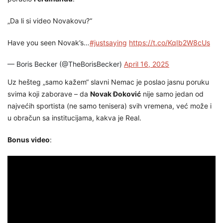
„Da li si video Novakovu?“
Have you seen Novak’s…
#justsaying
https://t.co/KqIb2W8cUs
— Boris Becker (@TheBorisBecker)
April 16, 2025
Uz hešteg „samo kažem“ slavni Nemac je poslao jasnu poruku
svima koji zaborave – da
Novak Đoković
nije samo jedan od
najvećih sportista (ne samo tenisera) svih vremena, već može i
u obračun sa institucijama, kakva je Real.
Bonus video
: