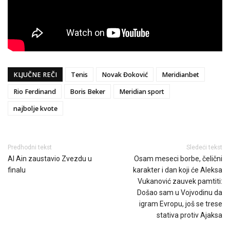
KLJUČNE REČI
Tenis
Novak Đoković
Meridianbet
Rio Ferdinand
Boris Beker
Meridian sport
najbolje kvote
Predhodni tekst
Sledeći tekst
Al Ain zaustavio Zvezdu u
Osam meseci borbe, čelični
finalu
karakter i dan koji će Aleksa
Vukanović zauvek pamtiti:
Došao sam u Vojvodinu da
igram Evropu, još se trese
stativa protiv Ajaksa