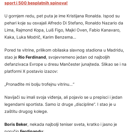
sport i 500 besplatnih spinova!
U gornjem redu, pet puta je ime Kristijana Ronalda. Ispod su
pehari koje su osvajali Alfredo Di Stefano, Ronaldo Nazario da
Lima, Rajmond Kopa, Luiš Figo, Majkl Oven, Fabio Kanavaro,
Kaka, Luka Modrič, Karim Benzema…
Pored te vitrine, prilikom obilaska slavnog stadiona u Madridu,
stao je
Rio Ferdinand
, svojevremeno jedan od najboljih
defanzivaca Evrope u dresu Mančester junajteda. Slikao se i na
platformi X postavio izazov:
„Pronađite mi bolju trofejnu vitrinu…“
Navijači su imali svoja viđenja, ali pojavio se u prepisci i jedan
legendarni sportista. Samo iz druge „discipline“. I stao je u
zaštitu drugog kolege.
Boris Beker
, nekada najbolji teniser sveta, kratko i jasno je
poručio
Ferdinandu
: