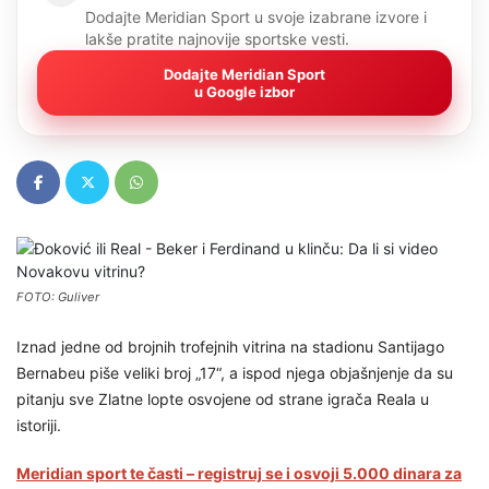
Dodajte Meridian Sport u svoje izabrane izvore i
lakše pratite najnovije sportske vesti.
Dodajte Meridian Sport
u Google izbor
FOTO: Guliver
Iznad jedne od brojnih trofejnih vitrina na stadionu Santijago
Bernabeu piše veliki broj „17“, a ispod njega objašnjenje da su
pitanju sve Zlatne lopte osvojene od strane igrača Reala u
istoriji.
Meridian sport te časti – registruj se i osvoji 5.000 dinara za