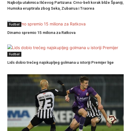
Najbolja utakmica Ilićevog Partizana: Crno-beli korak bliže Španiji,
Humska eruptirala zbog Seka, Zubairua i Traorea
Fudbal
Dinamo spremio 15 miliona za Ratkova
Fudbal
Lids dobio trećeg najskupljeg golmana u istoriji Premijer lige