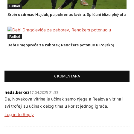
Fudbal
Srbin uzdrmao Hajduk, pa pokrenuo lavinu: Splićani blizu plej-ofa
Fudbal
Debi Dragojevića za zaborav, Rendžers potonuo u Poljskoj
6 KOMENTARA
neda.kerkez
17.04.2025 21:33
Da, Novakova vitrina je učinak samo njega a Realova vitrina i
svi trofeji su učinak celog tima u korist jednog igrača.
Log in to Reply