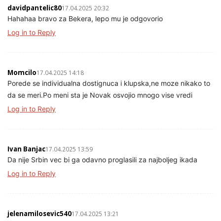
davidpantelic80
17.04.2025 20:32
Hahahaa bravo za Bekera, lepo mu je odgovorio
Log in to Reply
Momcilo
17.04.2025 14:18
Porede se individualna dostignuca i klupska,ne moze nikako to
da se meri.Po meni sta je Novak osvojio mnogo vise vredi
Log in to Reply
Ivan Banjac
17.04.2025 13:59
Da nije Srbin vec bi ga odavno proglasili za najboljeg ikada
Log in to Reply
jelenamilosevic540
17.04.2025 13:21