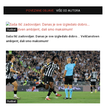
POVEZANE OBJAVE
VIŠE OD AUTORA
Fudbal
Saša Ilić zadovoljan: Danas je sve izgledalo dobro... Veličanstven
ambijent, dali smo maksimum!
Fudbal