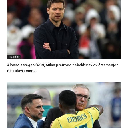
Fudbal
Alonso zategao Čelsi, Milan pretrpeo debakl: Pavlović zamenjen
na poluvremenu