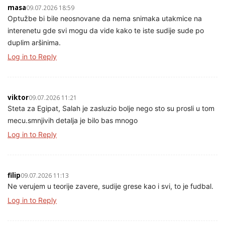
masa
09.07.2026 18:59
Optužbe bi bile neosnovane da nema snimaka utakmice na
interenetu gde svi mogu da vide kako te iste sudije sude po
duplim aršinima.
Log in to Reply
viktor
09.07.2026 11:21
Steta za Egipat, Salah je zasluzio bolje nego sto su prosli u tom
mecu.smnjivih detalja je bilo bas mnogo
Log in to Reply
filip
09.07.2026 11:13
Ne verujem u teorije zavere, sudije gresе kao i svi, to je fudbal.
Log in to Reply