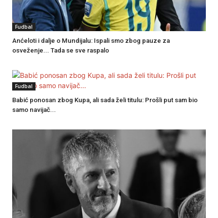
Fudbal
Anćeloti i dalje o Mundijalu: Ispali smo zbog pauze za
osveženje... Tada se sve raspalo
Fudbal
Babić ponosan zbog Kupa, ali sada želi titulu: Prošli put sam bio
samo navijač...