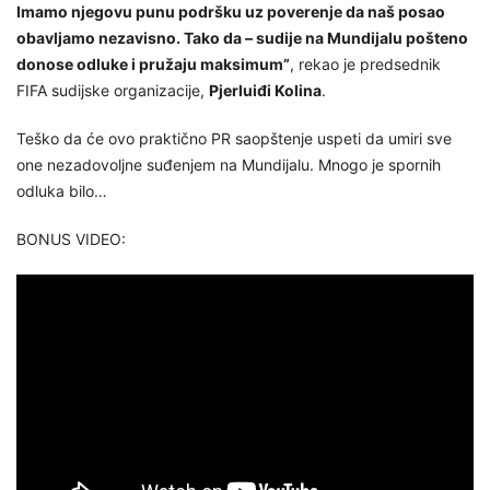
Imamo njegovu punu podršku uz poverenje da naš posao
obavljamo nezavisno. Tako da – sudije na Mundijalu pošteno
donose odluke i pružaju maksimum”
, rekao je predsednik
FIFA sudijske organizacije,
Pjerluiđi Kolina
.
Teško da će ovo praktično PR saopštenje uspeti da umiri sve
one nezadovoljne suđenjem na Mundijalu. Mnogo je spornih
odluka bilo…
BONUS VIDEO: