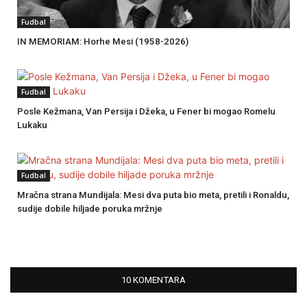
Fudbal
IN MEMORIAM: Horhe Mesi (1958-2026)
Fudbal
Posle Kežmana, Van Persija i Džeka, u Fener bi mogao Romelu
Lukaku
Fudbal
Mračna strana Mundijala: Mesi dva puta bio meta, pretili i Ronaldu,
sudije dobile hiljade poruka mržnje
10 KOMENTARA