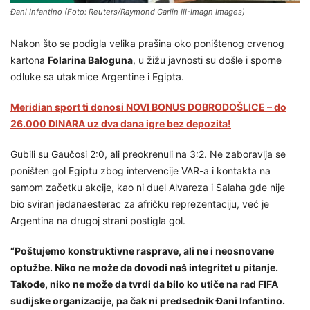
Đani Infantino (Foto: Reuters/Raymond Carlin III-Imagn Images)
Nakon što se podigla velika prašina oko poništenog crvenog
kartona
Folarina Baloguna
, u žižu javnosti su došle i sporne
odluke sa utakmice Argentine i Egipta.
Meridian sport ti donosi NOVI BONUS DOBRODOŠLICE – do
26.000 DINARA uz dva dana igre bez depozita!
Gubili su Gaučosi 2:0, ali preokrenuli na 3:2. Ne zaboravlja se
poništen gol Egiptu zbog intervencije VAR-a i kontakta na
samom začetku akcije, kao ni duel Alvareza i Salaha gde nije
bio sviran jedanaesterac za afričku reprezentaciju, već je
Argentina na drugoj strani postigla gol.
“Poštujemo konstruktivne rasprave, ali ne i neosnovane
optužbe. Niko ne može da dovodi naš integritet u pitanje.
Takođe, niko ne može da tvrdi da bilo ko utiče na rad FIFA
sudijske organizacije, pa čak ni predsednik Đani Infantino.