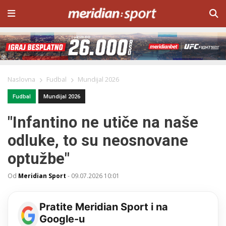
Naslovna
Fudbal
Mundijal 2026
Fudbal
Mundijal 2026
"Infantino ne utiče na naše
odluke, to su neosnovane
optužbe"
Od
Meridian Sport
-
09.07.2026 10:01
Pratite Meridian Sport i na
Google-u