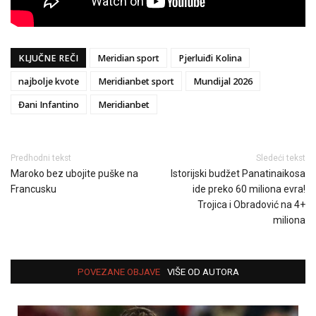
KLJUČNE REČI
Meridian sport
Pjerluiđi Kolina
najbolje kvote
Meridianbet sport
Mundijal 2026
Đani Infantino
Meridianbet
Predhodni tekst
Sledeći tekst
Maroko bez ubojite puške na
Istorijski budžet Panatinaikosa
Francusku
ide preko 60 miliona evra!
Trojica i Obradović na 4+
miliona
POVEZANE OBJAVE
VIŠE OD AUTORA