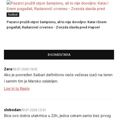
Fudbal
Pazarci pružili otpor šampionu, ali to nije dovoljno: Katai i Enem
pogađali, Radanović crveneo - Zvezda slavila pred Hapoel
8 KOMENTARA
Zara
09.07.2026 19:02
Ako je povređen Saibari definitivno neće večeras izaći na teren
i samim tim je Maroko oslabljen.
Log in to Reply
slobodan
09.07.2026 13:31
Bice ovo dobra utakmica u 22h, jedva cekam.samo bez prvog