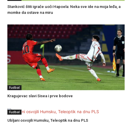
Stanković štiti igrače uoči Hapoela: Neka sve ide na moja leđa, a
momke da ostave na miru
Fudbal
Kragujevac slavi Sisea i prve bodove
Fudbal
Ubljani osvojili Humsku, Teleoptik na dnu PLS