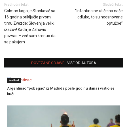
Predhodni tekst
Sledeći tekst
Golman koga je Stanković sa
“Infantino ne utiče na naše
16 godina priključio prvom
odluke, to su neosnovane
timu Zvezde: Slovenija veliki
optužbe”
izazov! Kada je Zahović
pozvao – već sam krenuo da
se pakujem
POVEZANE OBJAVE
VIŠE OD AUTORA
Fudbal
Argentinac "pobegao" iz Madrida posle godinu dana i vratio se
kući