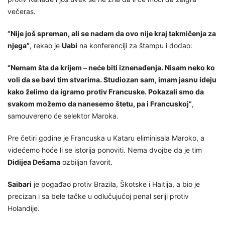
večeras.
“Nije još spreman, ali se nadam da ovo nije kraj takmičenja za
njega”
, rekao je
Uabi
na konferenciji za štampu i dodao:
“Nemam šta da krijem – neće biti iznenađenja. Nisam neko ko
voli da se bavi tim stvarima. Studiozan sam, imam jasnu ideju
kako želimo da igramo protiv Francuske. Pokazali smo da
svakom možemo da nanesemo štetu, pa i Francuskoj”
,
samouvereno će selektor Maroka.
Pre četiri godine je Francuska u Kataru eliminisala Maroko, a
videćemo hoće li se istorija ponoviti. Nema dvojbe da je tim
Didijea Dešama
ozbiljan favorit.
Saibari
je pogađao protiv Brazila, Škotske i Haitija, a bio je
precizan i sa bele tačke u odlučujućoj penal seriji protiv
Holandije.