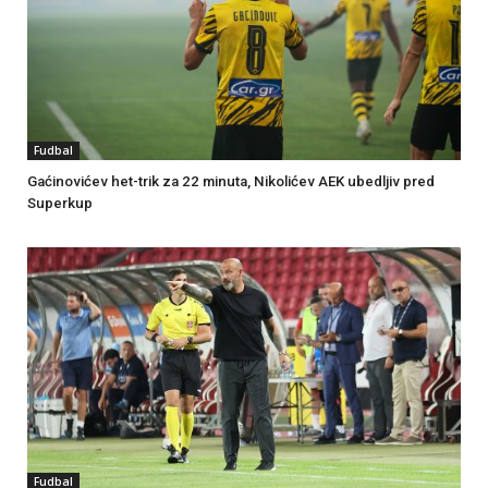
Fudbal
Gaćinovićev het-trik za 22 minuta, Nikolićev AEK ubedljiv pred
Superkup
Fudbal