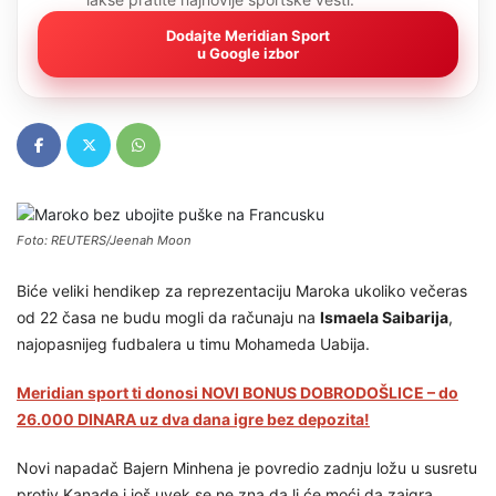
Dodajte Meridian Sport
u Google izbor
Foto: REUTERS/Jeenah Moon
Biće veliki hendikep za reprezentaciju Maroka ukoliko večeras
od 22 časa ne budu mogli da računaju na
Ismaela Saibarija
,
najopasnijeg fudbalera u timu Mohameda Uabija.
Meridian sport ti donosi NOVI BONUS DOBRODOŠLICE – do
26.000 DINARA uz dva dana igre bez depozita!
Novi napadač Bajern Minhena je povredio zadnju ložu u susretu
protiv Kanade i još uvek se ne zna da li će moći da zaigra