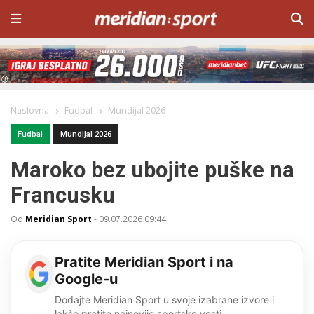
Naslovna
Fudbal
Mundijal 2026
Fudbal
Mundijal 2026
Maroko bez ubojite puške na
Francusku
Od
Meridian Sport
-
09.07.2026 09:44
Pratite Meridian Sport i na
Google-u
Dodajte Meridian Sport u svoje izabrane izvore i
lakše pratite najnovije sportske vesti.