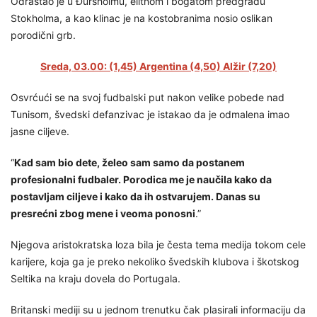
Odrastao je u Đursholmu, elitnom i bogatom predgrađu
Stokholma, a kao klinac je na kostobranima nosio oslikan
porodični grb.
Sreda, 03.00: (1,45) Argentina (4,50) Alžir (7,20)
Osvrćući se na svoj fudbalski put nakon velike pobede nad
Tunisom, švedski defanzivac je istakao da je odmalena imao
jasne ciljeve.
“
Kad sam bio dete, želeo sam samo da postanem
profesionalni fudbaler. Porodica me je naučila kako da
postavljam ciljeve i kako da ih ostvarujem. Danas su
presrećni zbog mene i veoma ponosni
.”
Njegova aristokratska loza bila je česta tema medija tokom cele
karijere, koja ga je preko nekoliko švedskih klubova i škotskog
Seltika na kraju dovela do Portugala.
Britanski mediji su u jednom trenutku čak plasirali informaciju da