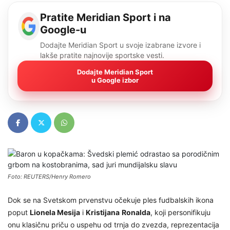
Pratite Meridian Sport i na
Google-u
Dodajte Meridian Sport u svoje izabrane izvore i
lakše pratite najnovije sportske vesti.
Dodajte Meridian Sport
u Google izbor
Foto: REUTERS/Henry Romero
Dok se na Svetskom prvenstvu očekuje ples fudbalskih ikona
poput
Lionela Mesija
i
Kristijana
Ronalda
, koji personifikuju
onu klasičnu priču o uspehu od trnja do zvezda, reprezentacija