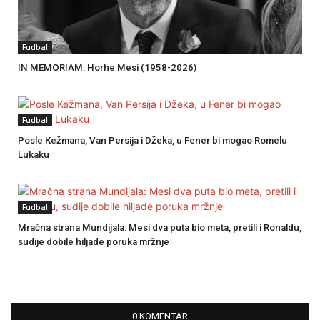
Fudbal
IN MEMORIAM: Horhe Mesi (1958-2026)
Fudbal
Posle Kežmana, Van Persija i Džeka, u Fener bi mogao Romelu
Lukaku
Fudbal
Mračna strana Mundijala: Mesi dva puta bio meta, pretili i Ronaldu,
sudije dobile hiljade poruka mržnje
0 KOMENTAR