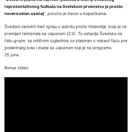
reprezentativnog fudbala na Svetskom prvenstvu je prosto
neverovatan osećaj
”, poručio je baron u kopačkama.
Šveđani naredni meč igraju u subotu protiv Holandije, koja je na
premijeri remizirala sa Japanom (2:2). To ostavlja Švedsku na
čelu grupe, sa odličnim izgledima za plasman u nokaut fazu pre
poslednjeg kola i duela sa Japanom koji je na programu
25.juna.
Bonus video: