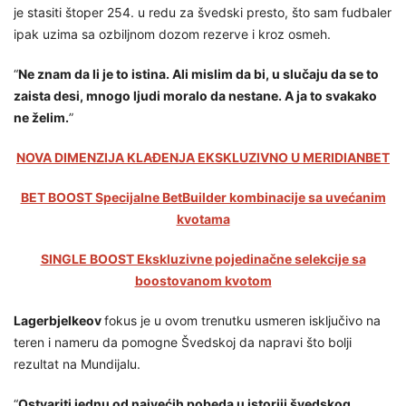
je stasiti štoper 254. u redu za švedski presto, što sam fudbaler
ipak uzima sa ozbiljnom dozom rezerve i kroz osmeh.
“
Ne znam da li je to istina. Ali mislim da bi, u slučaju da se to
zaista desi, mnogo ljudi moralo da nestane. A ja to svakako
ne želim.
”
NOVA DIMENZIJA KLAĐENJA EKSKLUZIVNO U MERIDIANBET
BET BOOST Specijalne BetBuilder kombinacije sa uvećanim
kvotama
SINGLE BOOST Ekskluzivne pojedinačne selekcije sa
boostovanom kvotom
Lagerbjelkeov
fokus je u ovom trenutku usmeren isključivo na
teren i nameru da pomogne Švedskoj da napravi što bolji
rezultat na Mundijalu.
“
Ostvariti jednu od najvećih pobeda u istoriji švedskog