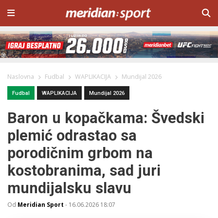
Naslovna
Fudbal
WAPLIKACIJA
Mundijal 2026
Fudbal
WAPLIKACIJA
Mundijal 2026
Baron u kopačkama: Švedski
plemić odrastao sa
porodičnim grbom na
kostobranima, sad juri
mundijalsku slavu
Od
Meridian Sport
-
16.06.2026 18:07