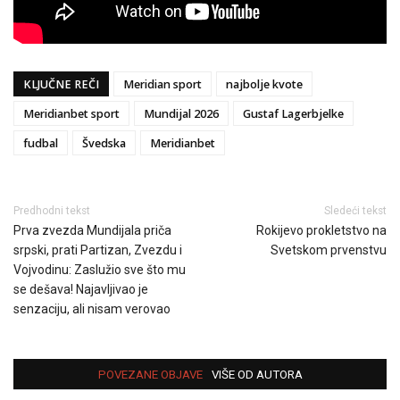
KLJUČNE REČI
Meridian sport
najbolje kvote
Meridianbet sport
Mundijal 2026
Gustaf Lagerbjelke
fudbal
Švedska
Meridianbet
Predhodni tekst
Sledeći tekst
Prva zvezda Mundijala priča
Rokijevo prokletstvo na
srpski, prati Partizan, Zvezdu i
Svetskom prvenstvu
Vojvodinu: Zaslužio sve što mu
se dešava! Najavljivao je
senzaciju, ali nisam verovao
POVEZANE OBJAVE
VIŠE OD AUTORA