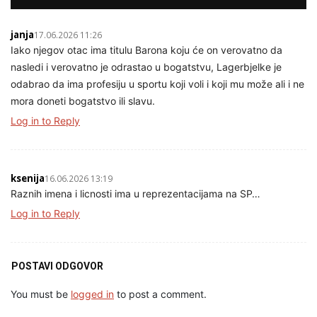
janja
17.06.2026 11:26
Iako njegov otac ima titulu Barona koju će on verovatno da
nasledi i verovatno je odrastao u bogatstvu, Lagerbjelke je
odabrao da ima profesiju u sportu koji voli i koji mu može ali i ne
mora doneti bogatstvo ili slavu.
Log in to Reply
ksenija
16.06.2026 13:19
Raznih imena i licnosti ima u reprezentacijama na SP…
Log in to Reply
POSTAVI ODGOVOR
You must be
logged in
to post a comment.