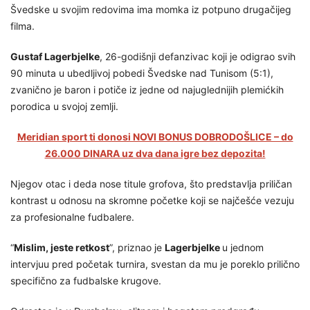
Švedske u svojim redovima ima momka iz potpuno drugačijeg
filma.
Gustaf Lagerbjelke
, 26-godišnji defanzivac koji je odigrao svih
90 minuta u ubedljivoj pobedi Švedske nad Tunisom (5:1),
zvanično je baron i potiče iz jedne od najuglednijih plemićkih
porodica u svojoj zemlji.
Meridian sport ti donosi NOVI BONUS DOBRODOŠLICE – do
26.000 DINARA uz dva dana igre bez depozita!
Njegov otac i deda nose titule grofova, što predstavlja priličan
kontrast u odnosu na skromne početke koji se najčešće vezuju
za profesionalne fudbalere.
“
Mislim, jeste retkost
”, priznao je
Lagerbjelke
u jednom
intervjuu pred početak turnira, svestan da mu je poreklo prilično
specifično za fudbalske krugove.