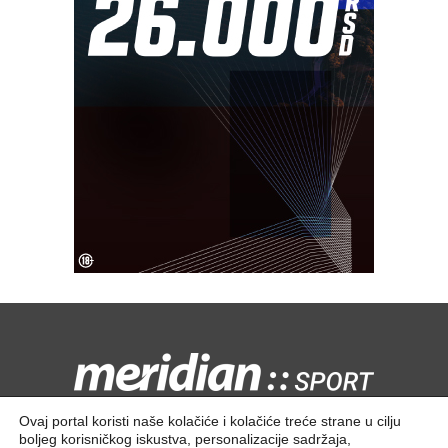
Kontaktirajte nas:
redakcija@meridiansport.rs
Ovaj portal koristi naše kolačiće i kolačiće treće strane u cilju
boljeg korisničkog iskustva, personalizacije sadržaja,