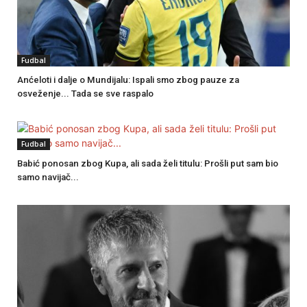
Fudbal
Anćeloti i dalje o Mundijalu: Ispali smo zbog pauze za
osveženje... Tada se sve raspalo
Fudbal
Babić ponosan zbog Kupa, ali sada želi titulu: Prošli put sam bio
samo navijač...