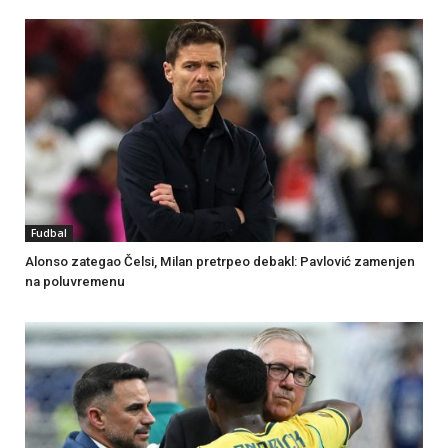
Fudbal
Alonso zategao Čelsi, Milan pretrpeo debakl: Pavlović zamenjen
na poluvremenu