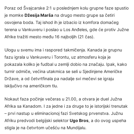
Poraz od Švajcarske 2:1 u poslednjem kolu grupne faze spustio
je momke
Džesija Marša
na drugo mesto grupe sa četiri
osvojena boda. Taj ishod ih je izbacio iz komfora domaćeg
terena u Vankuveru i poslao u Los Anđeles, gde će protiv Južne
Afrike tražiti mesto među 16 najboljih (21 čas).
Ulogu u svemu ima i raspored takmičenja. Kanada je grupnu
fazu igrala u Vankuveru i Torontu, uz atmosferu koja je
pokazala koliko je fudbal u zemlji dobio na značaju. Ipak, kako
turnir odmiče, većina utakmica se seli u Sjedinjene Američke
Države, a od četvrtfinala pa nadalje svi mečevi se igraju
isključivo na američkom tlu.
Nokaut faza počinje večeras u 21.00, a otvara je duel Južna
Afrika sa Kanadom. I za jedne i za druge to je istorijski trenutak
– prvi nastup u eliminacionoj fazi Svetskog prvenstva. Južnu
Afriku predvodi belgijski selektor
Ugo Bros
, a do ovog uspeha
stigla je na četvrtom učešću na Mundijalu.