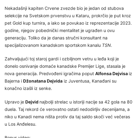
Nekadašnji kapiten Crvene zvezde bio je jedan od stubova
selekcije na Svetskom prvenstvu u Kataru, prokrčio je put kroz
pet Gold kup turnira, a iako se povukao iz reprezentacije 2023.
godine, njegov pobednički mentalitet je ugrađen u ovu
generaciju. Toliko da je danas stručni konsultant na
specijalizovanom kanadskom sportskom kanalu
TSN
.
Zahvaljujući toj staroj gardi i ozbiljnom vetru u leđa koji je
donelo osnivanje domaće kanadske Premijer Lige, stasala je
nova generacija. Predvođeni igračima poput
Alfonsa Dejvisa
iz
Bajerna i
Džonatana Dejvida
iz Juventusa, Kanađani su
konačno izašli iz senke.
Upravo je
Dejvid
najbolji strelac u istoriji nacije sa 42 gola na 80
duela. Taj rekord će verovatno ostati nedodirljiv decenijama, a
niko u Kanadi nema ništa protiv da taj saldo skoči već večeras
u Los Anđelesu.
Bonus video: