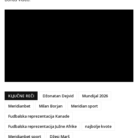
KLJUČNE REČI
Džonatan Dejvid
Mundijal 2026
Meridianbet
Milan Borjan
Meridian sport
Fudbalska reprezentacija Kanade
Fudbalska reprezentacija Južne Afrike
najbolje kvote
Meridianbet sport
Džesi Marš