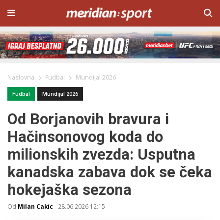
Naslovna
Fudbal
Mundijal 2026
Fudbal
Mundijal 2026
Od Borjanovih bravura i
Hačinsonovog koda do
milionskih zvezda: Usputna
kanadska zabava dok se čeka
hokejaška sezona
Od
Milan Cakic
-
28.06.2026 12:15