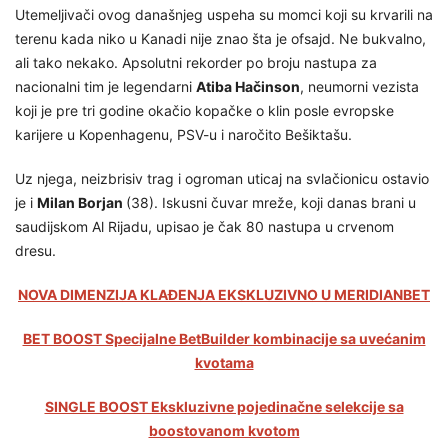
Utemeljivači ovog današnjeg uspeha su momci koji su krvarili na
terenu kada niko u Kanadi nije znao šta je ofsajd. Ne bukvalno,
ali tako nekako. Apsolutni rekorder po broju nastupa za
nacionalni tim je legendarni
Atiba Hačinson
, neumorni vezista
koji je pre tri godine okačio kopačke o klin posle evropske
karijere u Kopenhagenu, PSV-u i naročito Bešiktašu.
Uz njega, neizbrisiv trag i ogroman uticaj na svlačionicu ostavio
je i
Milan Borjan
(38). Iskusni čuvar mreže, koji danas brani u
saudijskom Al Rijadu, upisao je čak 80 nastupa u crvenom
dresu.
NOVA DIMENZIJA KLAĐENJA EKSKLUZIVNO U MERIDIANBET
BET BOOST Specijalne BetBuilder kombinacije sa uvećanim
kvotama
SINGLE BOOST Ekskluzivne pojedinačne selekcije sa
boostovanom kvotom