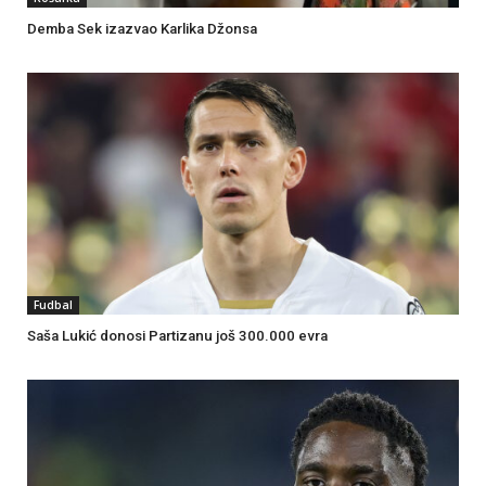
Demba Sek izazvao Karlika Džonsa
Fudbal
Saša Lukić donosi Partizanu još 300.000 evra