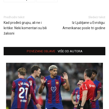
Predhodni tekst
Sledeći tekst
Kad prođeš grupu, ali ne i
Iz Ljubljane u Evroligu:
kritike: Neki komentari su bili
Amerikanac posle tri godine
žalosni
POVEZANE OBJAVE
VIŠE OD AUTORA