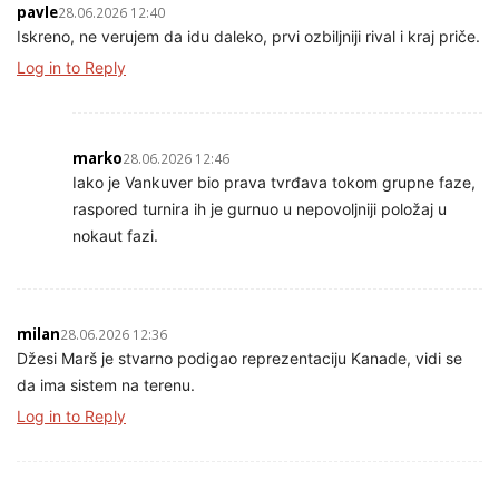
pavle
28.06.2026 12:40
Iskreno, ne verujem da idu daleko, prvi ozbiljniji rival i kraj priče.
Log in to Reply
marko
28.06.2026 12:46
Iako je Vankuver bio prava tvrđava tokom grupne faze,
raspored turnira ih je gurnuo u nepovoljniji položaj u
nokaut fazi.
milan
28.06.2026 12:36
Džesi Marš je stvarno podigao reprezentaciju Kanade, vidi se
da ima sistem na terenu.
Log in to Reply