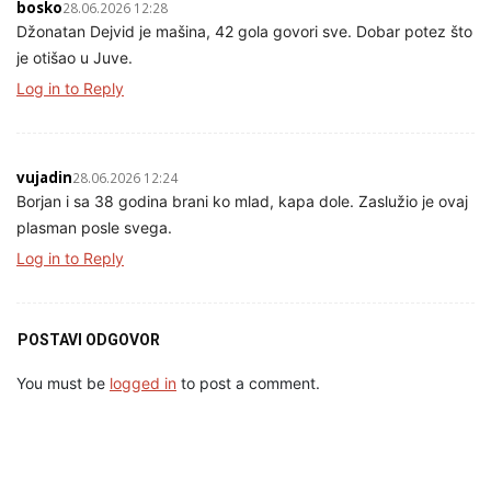
bosko
28.06.2026 12:28
Džonatan Dejvid je mašina, 42 gola govori sve. Dobar potez što
je otišao u Juve.
Log in to Reply
vujadin
28.06.2026 12:24
Borjan i sa 38 godina brani ko mlad, kapa dole. Zaslužio je ovaj
plasman posle svega.
Log in to Reply
POSTAVI ODGOVOR
You must be
logged in
to post a comment.