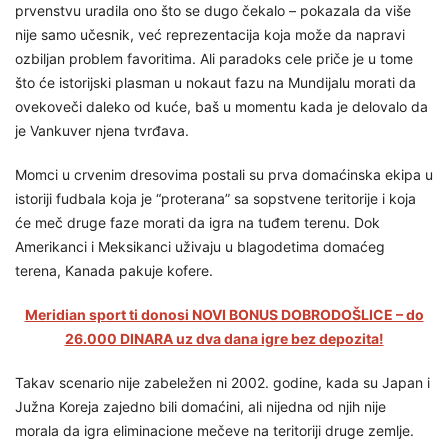
prvenstvu uradila ono što se dugo čekalo – pokazala da više
nije samo učesnik, već reprezentacija koja može da napravi
ozbiljan problem favoritima. Ali paradoks cele priče je u tome
što će istorijski plasman u nokaut fazu na Mundijalu morati da
ovekoveči daleko od kuće, baš u momentu kada je delovalo da
je Vankuver njena tvrđava.
Momci u crvenim dresovima postali su prva domaćinska ekipa u
istoriji fudbala koja je “proterana” sa sopstvene teritorije i koja
će meč druge faze morati da igra na tuđem terenu. Dok
Amerikanci i Meksikanci uživaju u blagodetima domaćeg
terena, Kanada pakuje kofere.
Meridian sport ti donosi NOVI BONUS DOBRODOŠLICE – do
26.000 DINARA uz dva dana igre bez depozita!
Takav scenario nije zabeležen ni 2002. godine, kada su Japan i
Južna Koreja zajedno bili domaćini, ali nijedna od njih nije
morala da igra eliminacione mečeve na teritoriji druge zemlje.