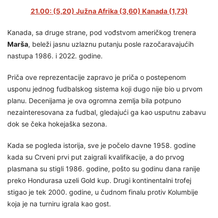
21.00: (5,20) Južna Afrika (3,60) Kanada (1,73)
Kanada, sa druge strane, pod vođstvom američkog trenera
Marša
, beleži jasnu uzlaznu putanju posle razočaravajućih
nastupa 1986. i 2022. godine.
Priča ove reprezentacije zapravo je priča o postepenom
usponu jednog fudbalskog sistema koji dugo nije bio u prvom
planu. Decenijama je ova ogromna zemlja bila potpuno
nezainteresovana za fudbal, gledajući ga kao usputnu zabavu
dok se čeka hokejaška sezona.
Kada se pogleda istorija, sve je počelo davne 1958. godine
kada su Crveni prvi put zaigrali kvalifikacije, a do prvog
plasmana su stigli 1986. godine, pošto su godinu dana ranije
preko Hondurasa uzeli Gold kup. Drugi kontinentalni trofej
stigao je tek 2000. godine, u čudnom finalu protiv Kolumbije
koja je na turniru igrala kao gost.