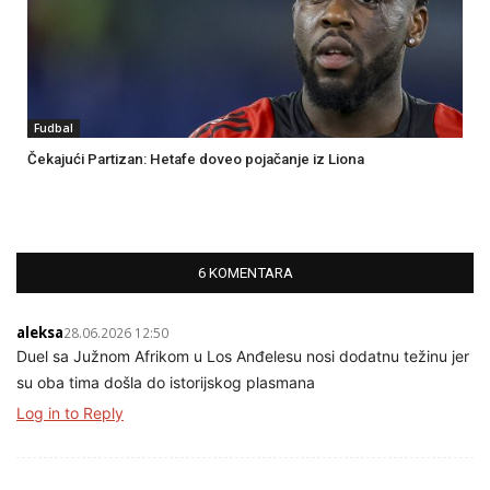
Fudbal
Čekajući Partizan: Hetafe doveo pojačanje iz Liona
6 KOMENTARA
aleksa
28.06.2026 12:50
Duel sa Južnom Afrikom u Los Anđelesu nosi dodatnu težinu jer
su oba tima došla do istorijskog plasmana
Log in to Reply