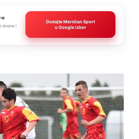
-u
Dodajte Meridian Sport
 izvore i
u Google izbor