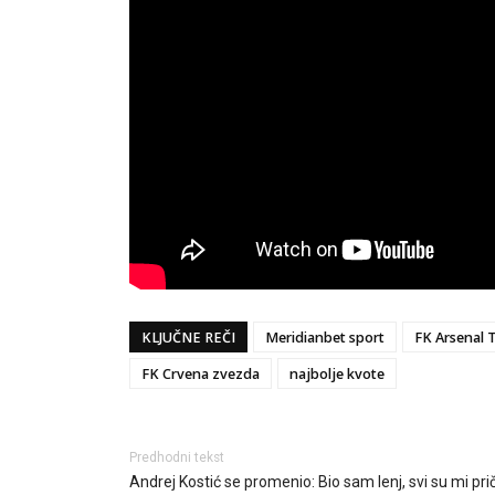
KLJUČNE REČI
Meridianbet sport
FK Arsenal T
FK Crvena zvezda
najbolje kvote
Predhodni tekst
Andrej Kostić se promenio: Bio sam lenj, svi su mi prič