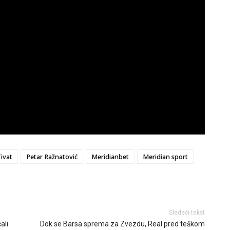
ivat
Petar Ražnatović
Meridianbet
Meridian sport
Sledeći tekst
ali
Dok se Barsa sprema za Zvezdu, Real pred teškom