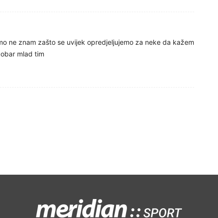
o ne znam zašto se uvijek opredjeljujemo za neke da kažem
obar mlad tim