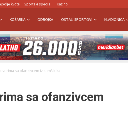
jbolje kvote
Sportski specijali
Kazino
KOŠARKA
ODBOJKA
OSTALI SPORTOVI
KLADIONICA
ovorima sa ofanzivcem iz komšiluka
rima sa ofanzivcem