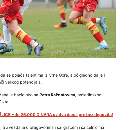
a se pojača talentima iz Crne Gore, a očigledno da je i
i velikog potencijala.
gdana je bacio oko na
Petra Ražnatovića
, omladinskog
Tivta.
LICE – do 26.000 DINARA uz dva dana igre bez depozita!
ba, a Zvezda je u pregovorima i sa igračem i sa čelnicima