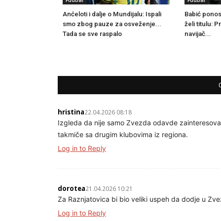
Fudbal
Anćeloti i dalje o Mundijalu: Ispali
Babić ponos
smo zbog pauze za osveženje...
želi titulu: 
Tada se sve raspalo
navijač...
hristina
22.04.2026 08:18
Izgleda da nije samo Zvezda odavde zainteresova
takmiče sa drugim klubovima iz regiona.
Log in to Reply
dorotea
21.04.2026 10:21
Za Raznjatovica bi bio veliki uspeh da dodje u Zv
Log in to Reply