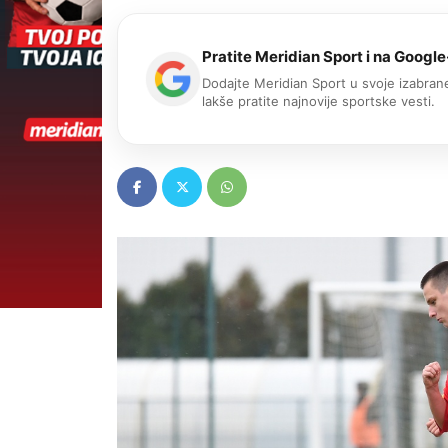
Pratite Meridian Sport i na Google
Dodajte Meridian Sport u svoje izabrane
lakše pratite najnovije sportske vesti.