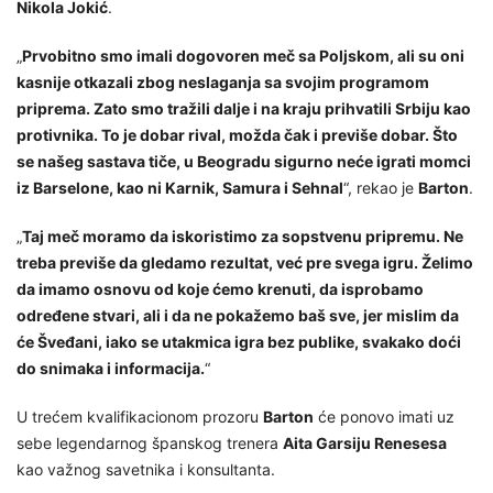
Nikola Jokić
.
„
Prvobitno smo imali dogovoren meč sa Poljskom, ali su oni
kasnije otkazali zbog neslaganja sa svojim programom
priprema. Zato smo tražili dalje i na kraju prihvatili Srbiju kao
protivnika. To je dobar rival, možda čak i previše dobar. Što
se našeg sastava tiče, u Beogradu sigurno neće igrati momci
iz Barselone, kao ni Karnik, Samura i Sehnal
“, rekao je
Barton
.
„
Taj meč moramo da iskoristimo za sopstvenu pripremu. Ne
treba previše da gledamo rezultat, već pre svega igru. Želimo
da imamo osnovu od koje ćemo krenuti, da isprobamo
određene stvari, ali i da ne pokažemo baš sve, jer mislim da
će Šveđani, iako se utakmica igra bez publike, svakako doći
do snimaka i informacija.
“
U trećem kvalifikacionom prozoru
Barton
će ponovo imati uz
sebe legendarnog španskog trenera
Aita Garsiju Renesesa
kao važnog savetnika i konsultanta.