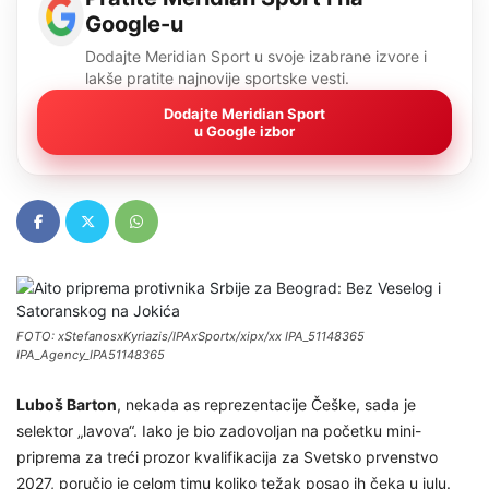
Google-u
Dodajte Meridian Sport u svoje izabrane izvore i
lakše pratite najnovije sportske vesti.
Dodajte Meridian Sport
u Google izbor
FOTO: xStefanosxKyriazis/IPAxSportx/xipx/xx IPA_51148365
IPA_Agency_IPA51148365
Luboš Barton
, nekada as reprezentacije Češke, sada je
selektor „lavova“. Iako je bio zadovoljan na početku mini-
priprema za treći prozor kvalifikacija za Svetsko prvenstvo
2027, poručio je celom timu koliko težak posao ih čeka u julu.