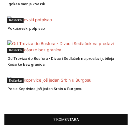
Igokea menja Zvezdu
Košarka
Pokuševski potpisao
Košarka
Od Treviza do Bosfora - Divac i Sedlaček na proslavi jubileja
Košarke bez granica
Košarka
Posle Koprivice još jedan Srbin u Burgosu
7 KOMENTARA