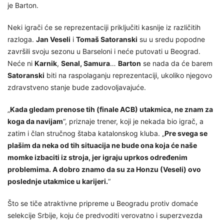
je Barton.
Neki igrači će se reprezentaciji priključiti kasnije iz različitih
razloga.
Jan Veseli
i
Tomaš Satoranski
su u sredu popodne
završili svoju sezonu u Barseloni i neće putovati u Beograd.
Neće ni
Karnik
,
Senal, Samura
…
Barton
se nada da će barem
Satoranski
biti na raspolaganju reprezentaciji, ukoliko njegovo
zdravstveno stanje bude zadovoljavajuće.
„
Kada gledam prenose tih (finale ACB) utakmica, ne znam za
koga da navijam
“, priznaje trener, koji je nekada bio igrač, a
zatim i član stručnog štaba katalonskog kluba. „
Pre svega se
plašim da neka od tih situacija ne bude ona koja će naše
momke izbaciti iz stroja, jer igraju uprkos određenim
problemima. A dobro znamo da su za Honzu (Veseli) ovo
poslednje utakmice u karijeri.
“
Što se tiče atraktivne pripreme u Beogradu protiv domaće
selekcije Srbije, koju će predvoditi verovatno i superzvezda