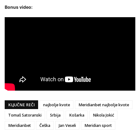
Bonus video:
KLJUČNE REČI
najbolje kvote
Meridianbet najbolje kvote
Tomaš Satoranski
Srbija
Košarka
Nikola Jokić
Meridianbet
Češka
Jan Veseli
Meridian sport