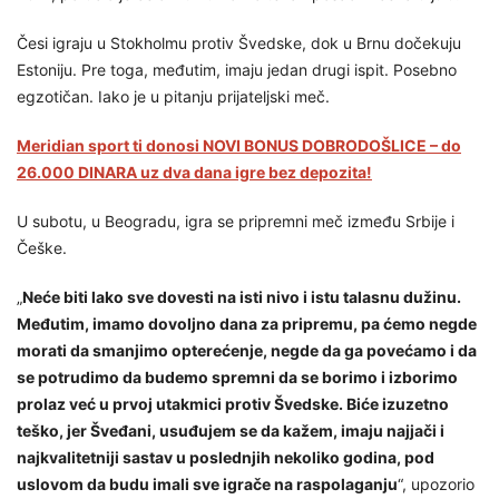
Česi igraju u Stokholmu protiv Švedske, dok u Brnu dočekuju
Estoniju. Pre toga, međutim, imaju jedan drugi ispit. Posebno
egzotičan. Iako je u pitanju prijateljski meč.
Meridian sport ti donosi NOVI BONUS DOBRODOŠLICE – do
26.000 DINARA uz dva dana igre bez depozita!
U subotu, u Beogradu, igra se pripremni meč između Srbije i
Češke.
„
Neće biti lako sve dovesti na isti nivo i istu talasnu dužinu.
Međutim, imamo dovoljno dana za pripremu, pa ćemo negde
morati da smanjimo opterećenje, negde da ga povećamo i da
se potrudimo da budemo spremni da se borimo i izborimo
prolaz već u prvoj utakmici protiv Švedske. Biće izuzetno
teško, jer Šveđani, usuđujem se da kažem, imaju najjači i
najkvalitetniji sastav u poslednjih nekoliko godina, pod
uslovom da budu imali sve igrače na raspolaganju
“, upozorio