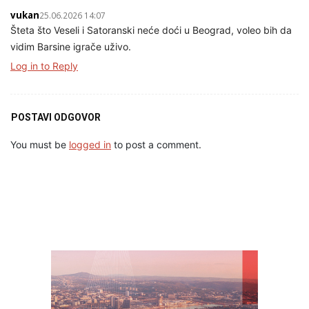
vukan
25.06.2026 14:07
Šteta što Veseli i Satoranski neće doći u Beograd, voleo bih da
vidim Barsine igrače uživo.
Log in to Reply
POSTAVI ODGOVOR
You must be
logged in
to post a comment.