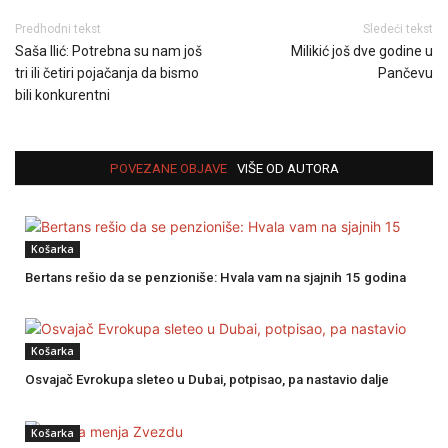
Predhodni tekst
Sledeći tekst
Saša Ilić: Potrebna su nam još
Milikić još dve godine u
tri ili četiri pojačanja da bismo
Pančevu
bili konkurentni
POVEZANE OBJAVE
VIŠE OD AUTORA
Košarka
Bertans rešio da se penzioniše: Hvala vam na sjajnih 15 godina
Košarka
Osvajač Evrokupa sleteo u Dubai, potpisao, pa nastavio dalje
Košarka