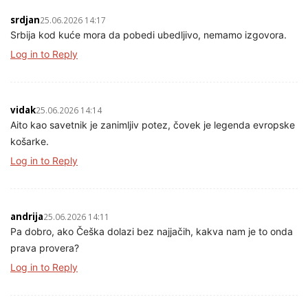
srdjan
25.06.2026 14:17
Srbija kod kuće mora da pobedi ubedljivo, nemamo izgovora.
Log in to Reply
vidak
25.06.2026 14:14
Aito kao savetnik je zanimljiv potez, čovek je legenda evropske
košarke.
Log in to Reply
andrija
25.06.2026 14:11
Pa dobro, ako Češka dolazi bez najjačih, kakva nam je to onda
prava provera?
Log in to Reply