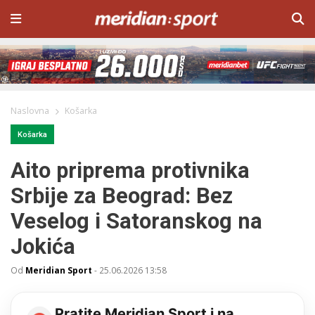
Naslovna
Košarka
Košarka
Aito priprema protivnika
Srbije za Beograd: Bez
Veselog i Satoranskog na
Jokića
Od
Meridian Sport
-
25.06.2026 13:58
Pratite Meridian Sport i na