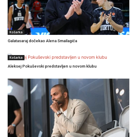
Košarka
Galatasaraj dočekao Alena Smailagića
Košarka
Aleksej Pokuševski predstavljen u novom klubu