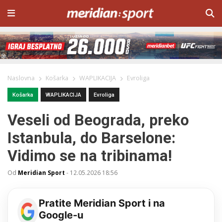
Naslovna
Košarka
WAPLIKACIJA
Evroliga
Košarka
WAPLIKACIJA
Evroliga
Veseli od Beograda, preko
Istanbula, do Barselone:
Vidimo se na tribinama!
Od
Meridian Sport
-
12.05.2026 18:56
Pratite Meridian Sport i na
Google-u