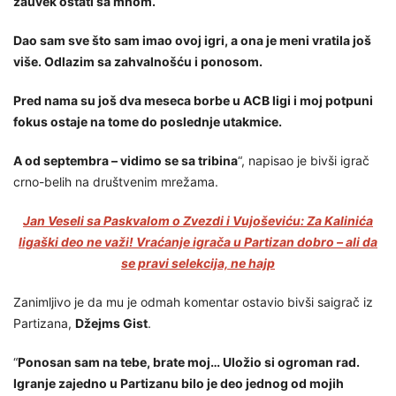
zauvek ostati sa mnom.
Dao sam sve što sam imao ovoj igri, a ona je meni vratila još
više. Odlazim sa zahvalnošću i ponosom.
Pred nama su još dva meseca borbe u ACB ligi i moj potpuni
fokus ostaje na tome do poslednje utakmice.
A od septembra – vidimo se sa tribina
“, napisao je bivši igrač
crno-belih na društvenim mrežama.
Jan Veseli sa Paskvalom o Zvezdi i Vujoševiću: Za Kalinića
ligaški deo ne važi! Vraćanje igrača u Partizan dobro – ali da
se pravi selekcija, ne hajp
Zanimljivo je da mu je odmah komentar ostavio bivši saigrač iz
Partizana,
Džejms Gist
.
“
Ponosan sam na tebe, brate moj… Uložio si ogroman rad.
Igranje zajedno u Partizanu bilo je deo jednog od mojih