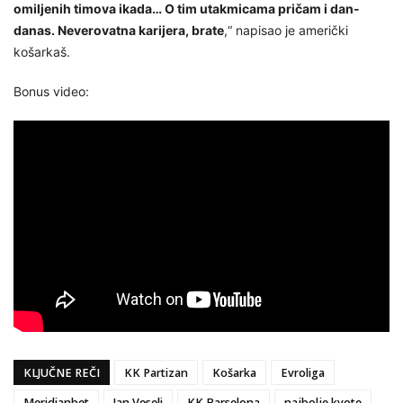
omiljenih timova ikada… O tim utakmicama pričam i dan-
danas. Neverovatna karijera, brate
,“ napisao je američki
košarkaš.
Bonus video:
KLJUČNE REČI
KK Partizan
Košarka
Evroliga
Meridianbet
Jan Veseli
KK Barselona
najbolje kvote