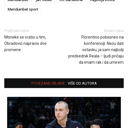
Meridianbet sport
Predhodni tekst
Sledeći tekst
Moneke se vratio u tim,
Florentino pobesneo na
Obradović napravio dve
konferenciji: Neću dati
promene
ostavku, ja sam najbolji
predsednik Reala – ljudi pričaju
da imam rak i da umirem
POVEZANE OBJAVE
VIŠE OD AUTORA