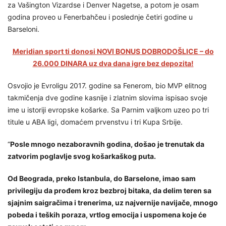
za Vašington Vizardse i Denver Nagetse, a potom je osam
godina proveo u Fenerbahčeu i poslednje četiri godine u
Barseloni.
Meridian sport ti donosi NOVI BONUS DOBRODOŠLICE – do
26.000 DINARA uz dva dana igre bez depozita!
Osvojio je Evroligu 2017. godine sa Fenerom, bio MVP elitnog
takmičenja dve godine kasnije i zlatnim slovima ispisao svoje
ime u istoriji evropske košarke. Sa Parnim valjkom uzeo po tri
titule u ABA ligi, domaćem prvenstvu i tri Kupa Srbije.
“
Posle mnogo nezaboravnih godina, došao je trenutak da
zatvorim poglavlje svog košarkaškog puta.
Od Beograda, preko Istanbula, do Barselone, imao sam
privilegiju da prođem kroz bezbroj bitaka, da delim teren sa
sjajnim saigračima i trenerima, uz najvernije navijače, mnogo
pobeda i teških poraza, vrtlog emocija i uspomena koje će