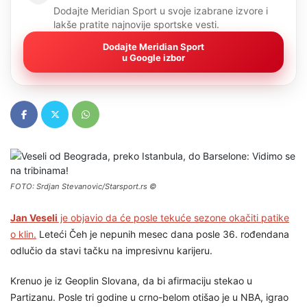
Dodajte Meridian Sport u svoje izabrane izvore i
lakše pratite najnovije sportske vesti.
Dodajte Meridian Sport
u Google izbor
FOTO: Srdjan Stevanovic/Starsport.rs ©
Jan Veseli
je objavio da će posle tekuće sezone okačiti patike
o klin.
Leteći Čeh je nepunih mesec dana posle 36. rođendana
odlučio da stavi tačku na impresivnu karijeru.
Krenuo je iz Geoplin Slovana, da bi afirmaciju stekao u
Partizanu. Posle tri godine u crno-belom otišao je u NBA, igrao