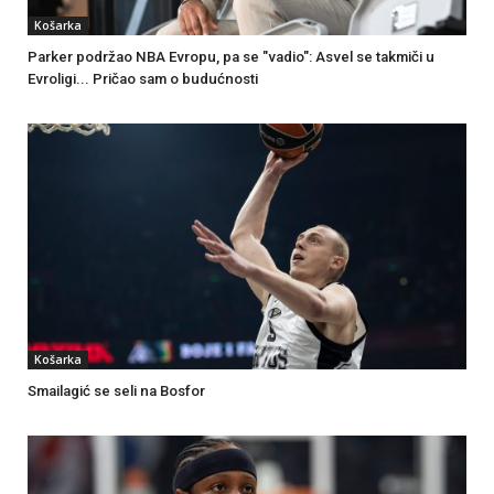
Košarka
Parker podržao NBA Evropu, pa se "vadio": Asvel se takmiči u
Evroligi... Pričao sam o budućnosti
Košarka
Smailagić se seli na Bosfor