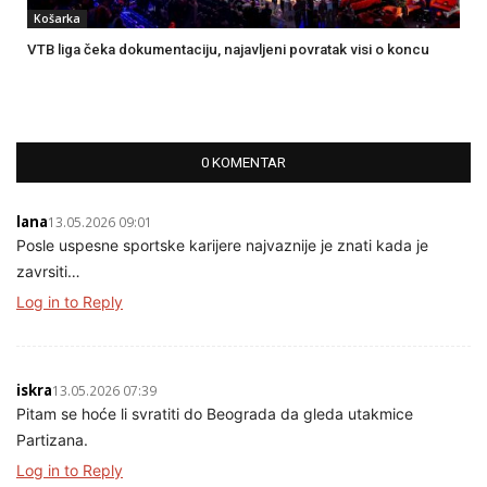
Košarka
VTB liga čeka dokumentaciju, najavljeni povratak visi o koncu
0 KOMENTAR
lana
13.05.2026 09:01
Posle uspesne sportske karijere najvaznije je znati kada je
zavrsiti…
Log in to Reply
iskra
13.05.2026 07:39
Pitam se hoće li svratiti do Beograda da gleda utakmice
Partizana.
Log in to Reply