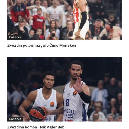
Košarka
Zvezdin potpis razgalio Čimu Monekea
Košarka
Zvezdina bomba - Nik Vajler Beb!