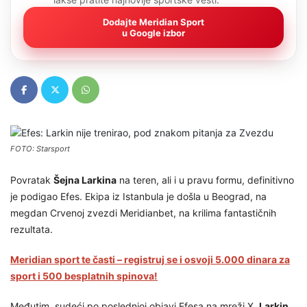
Dodajte Meridian Sport
u Google izbor
FOTO: Starsport
Povratak
Šejna Larkina
na teren, ali i u pravu formu, definitivno
je podigao Efes. Ekipa iz Istanbula je došla u Beograd, na
megdan Crvenoj zvezdi Meridianbet, na krilima fantastičnih
rezultata.
Meridian sport te časti – registruj se i osvoji 5.000 dinara za
sport i 500 besplatnih spinova!
Međutim, sudeći po poslednjoj objavi Efesa na mreži X,
Larkin