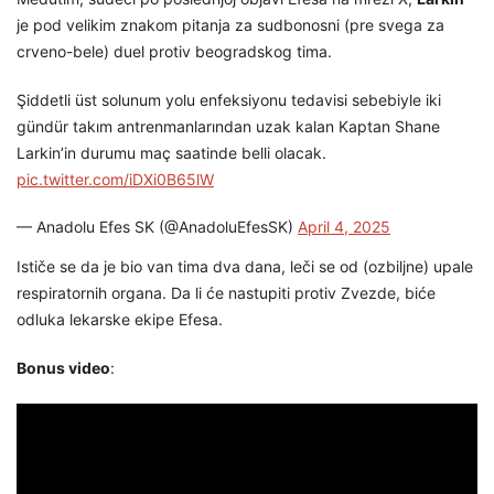
je pod velikim znakom pitanja za sudbonosni (pre svega za
crveno-bele) duel protiv beogradskog tima.
Şiddetli üst solunum yolu enfeksiyonu tedavisi sebebiyle iki
gündür takım antrenmanlarından uzak kalan Kaptan Shane
Larkin’in durumu maç saatinde belli olacak.
pic.twitter.com/iDXi0B65lW
— Anadolu Efes SK (@AnadoluEfesSK)
April 4, 2025
Ističe se da je bio van tima dva dana, leči se od (ozbiljne) upale
respiratornih organa. Da li će nastupiti protiv Zvezde, biće
odluka lekarske ekipe Efesa.
Bonus video
: