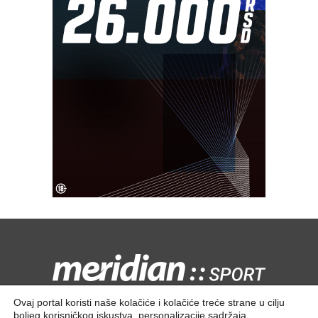
Kontaktirajte nas:
redakcija@meridiansport.rs
Ovaj portal koristi naše kolačiće i kolačiće treće strane u cilju
boljeg korisničkog iskustva, personalizacije sadržaja,