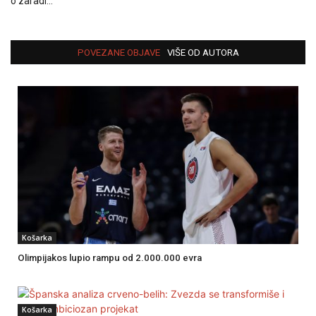
o zaradi…
POVEZANE OBJAVE
VIŠE OD AUTORA
Košarka
Olimpijakos lupio rampu od 2.000.000 evra
Košarka