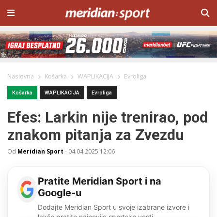
Naslovna
Košarka
WAPLIKACIJA
Evroliga
Košarka
WAPLIKACIJA
Evroliga
Efes: Larkin nije trenirao, pod
znakom pitanja za Zvezdu
Od
Meridian Sport
-
04.04.2025 12:06
Pratite Meridian Sport i na
Google-u
Dodajte Meridian Sport u svoje izabrane izvore i
lakše pratite najnovije sportske vesti.