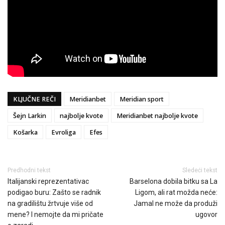
KLJUČNE REČI
Meridianbet
Meridian sport
Šejn Larkin
najbolje kvote
Meridianbet najbolje kvote
Košarka
Evroliga
Efes
Predhodni tekst
Sledeći tekst
Italijanski reprezentativac
Barselona dobila bitku sa La
podigao buru: Zašto se radnik
Ligom, ali rat možda neće:
na gradilištu žrtvuje više od
Jamal ne može da produži
mene? I nemojte da mi pričate
ugovor