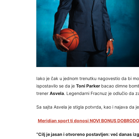
Iako je čak u jednom trenutku nagovestio da bi 
ispostavilo se da je
Toni Parker
bacao dimne bombe 
trener
Asvela
. Legendarni Fracnuz je odlučio da z
Sa sajta Asvela je stigla potvrda, kao i najava da
Meridian sport ti donosi NOVI BONUS DOBRODOŠ
“Cilj je jasan i otvoreno postavljen: već danas i