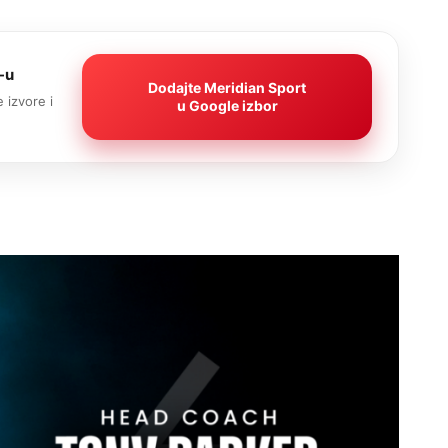
-u
Dodajte Meridian Sport
 izvore i
u Google izbor