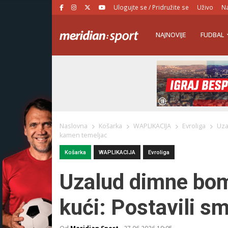
Ulogujte se / Pridružite se
Uživo
Na
NAJNOVIJE
FUDBAL
Naslovna
Košarka
WAPLIKACIJA
Evroliga
Uza
kamen temeljac
Košarka
WAPLIKACIJA
Evroliga
Uzalud dimne bomb
kući: Postavili 