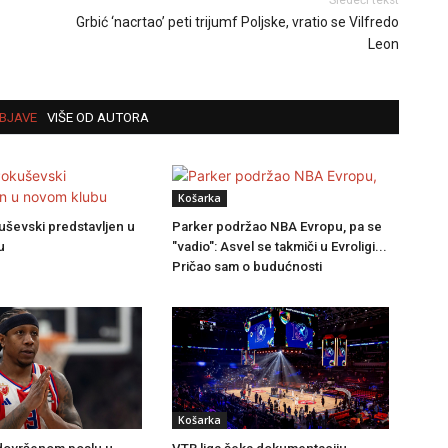
Grbić ‘nacrtao’ peti trijumf Poljske, vratio se Vilfredo
Leon
BJAVE
VIŠE OD AUTORA
Košarka
uševski predstavljen u
Parker podržao NBA Evropu, pa se
u
"vadio": Asvel se takmiči u Evroligi...
Pričao sam o budućnosti
Košarka