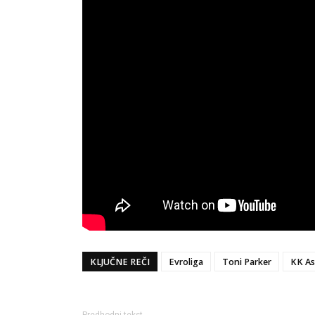
KLJUČNE REČI
Evroliga
Toni Parker
KK As
Predhodni tekst