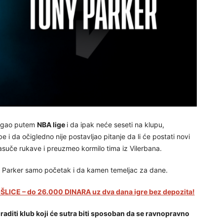
mogao putem
NBA lige
i da ipak neće seseti na klupu,
i da očigledno nije postavljao pitanje da li će postati novi
asuče rukave i preuzmeo kormilo tima iz Vilerbana.
 je Parker samo početak i da kamen temeljac za dane.
LICE – do 26.000 DINARA uz dva dana igre bez depozita!
zgraditi klub koji će sutra biti sposoban da se ravnopravno