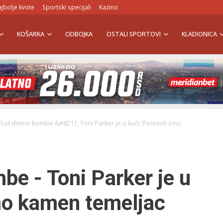
jbolje kvote
Sportski specijali
Kazino
KOŠARKA
ODBOJKA
OSTALI SPORTOVI
KLADIONICA
lud dimne bombe &#8211; Toni Parker je u kući: Postavili smo
e - Toni Parker je u
smo kamen temeljac