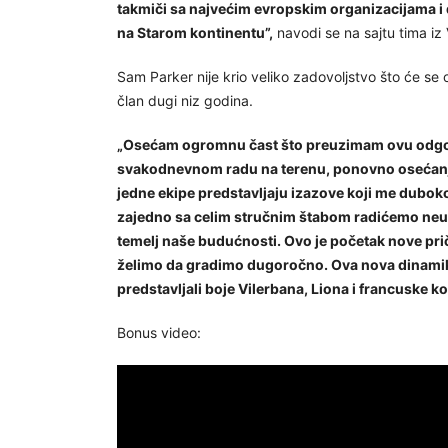
takmiči sa najvećim evropskim organizacijama i
na Starom kontinentu”,
navodi se na sajtu tima iz 
Sam Parker nije krio veliko zadovoljstvo što će se ok
član dugi niz godina.
„Osećam ogromnu čast što preuzimam ovu odgov
svakodnevnom radu na terenu, ponovno osećanje
jedne ekipe predstavljaju izazove koji me duboko
zajedno sa celim stručnim štabom radićemo neu
temelj naše budućnosti. Ovo je početak nove prič
želimo da gradimo dugoročno. Ova nova dinami
predstavljali boje Vilerbana, Liona i francuske k
Bonus video: