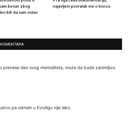
dovršenom poslu u
VTB liga čeka dokumentaciju,
 sam besan zbog
najavljeni povratak visi o koncu
leo bih da sam ostao
 KOMENTARA
ko prenese deo svog mentaliteta, moze da bude zanimljivo.
ustvo pa odmah u Evroligu nije lako.