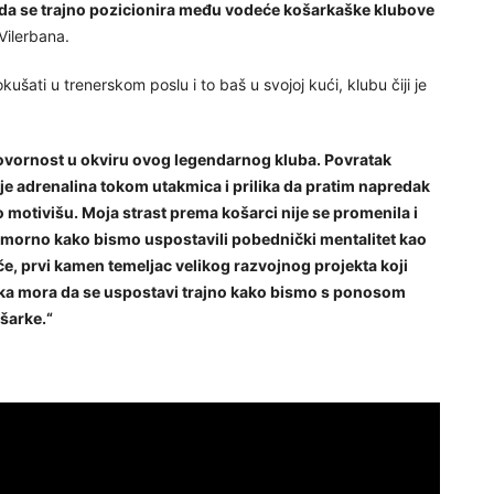
 da se trajno pozicionira među vodeće košarkaške klubove
Vilerbana.
ušati u trenerskom poslu i to baš u svojoj kući, klubu čiji je
ornost u okviru ovog legendarnog kluba. Povratak
 adrenalina tokom utakmica i prilika da pratim napredak
 motivišu. Moja strast prema košarci nije se promenila i
morno kako bismo uspostavili pobednički mentalitet kao
e, prvi kamen temeljac velikog razvojnog projekta koji
ka mora da se uspostavi trajno kako bismo s ponosom
ošarke.“