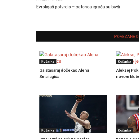
Evroligaš potvrdio – petorica igrača su bivši
POVEZANE O
Košarka
Košarka
Galatasaraj dočekao Alena
Aleksej Pok
Smailagića
novom klub
Košarka
Košarka