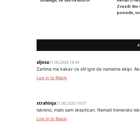
Smailagić se seli na Bosfor
Kenan o ne
Zvezdi: Bio
povrede, vo
4
aljosa
27.06.2026 19:44
Zanima me kakav ce stil igre da nametne ekipi. A
Log in to Reply
strahinja
27.06.2026 19:37
Iskreno, malo sam skeptican. Nemati trenersko isk
Log in to Reply