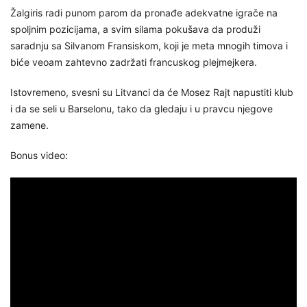
Žalgiris radi punom parom da pronađe adekvatne igrače na
spoljnim pozicijama, a svim silama pokušava da produži
saradnju sa Silvanom Fransiskom, koji je meta mnogih timova i
biće veoam zahtevno zadržati francuskog plejmejkera.
Istovremeno, svesni su Litvanci da će Mosez Rajt napustiti klub
i da se seli u Barselonu, tako da gledaju i u pravcu njegove
zamene.
Bonus video: