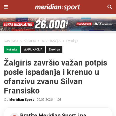
Naslovna
Košarka
WAPLIKACIJA
Evroliga
Košarka
WAPLIKACIJA
Evroliga
Žalgiris završio važan potpis
posle ispadanja i krenuo u
ofanzivu zvanu Silvan
Fransisko
Od
Meridian Sport
-
09.05.2026 11:03
Pratite Meridian Sport i na