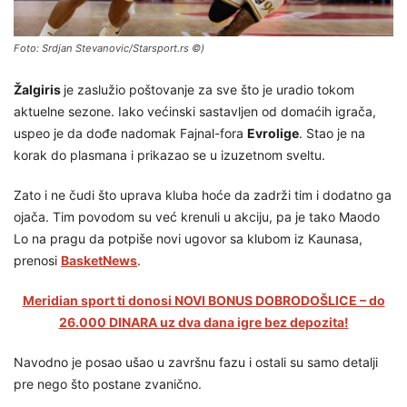
Foto: Srdjan Stevanovic/Starsport.rs ©)
Žalgiris
je zaslužio poštovanje za sve što je uradio tokom
aktuelne sezone. Iako većinski sastavljen od domaćih igrača,
uspeo je da dođe nadomak Fajnal-fora
Evrolige
. Stao je na
korak do plasmana i prikazao se u izuzetnom sveltu.
Zato i ne čudi što uprava kluba hoće da zadrži tim i dodatno ga
ojača. Tim povodom su već krenuli u akciju, pa je tako Maodo
Lo na pragu da potpiše novi ugovor sa klubom iz Kaunasa,
prenosi
BasketNews
.
Meridian sport ti donosi NOVI BONUS DOBRODOŠLICE – do
26.000 DINARA uz dva dana igre bez depozita!
Navodno je posao ušao u završnu fazu i ostali su samo detalji
pre nego što postane zvanično.