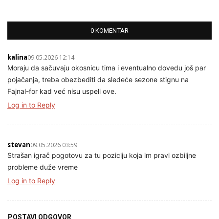
0 KOMENTAR
kalina
09.05.2026 12:14
Moraju da sačuvaju okosnicu tima i eventualno dovedu još par
pojačanja, treba obezbediti da sledeće sezone stignu na
Fajnal-for kad već nisu uspeli ove.
Log in to Reply
stevan
09.05.2026 03:59
Strašan igrač pogotovu za tu poziciju koja im pravi ozbiljne
probleme duže vreme
Log in to Reply
POSTAVI ODGOVOR