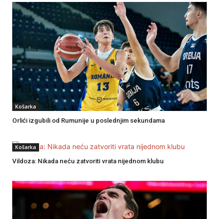
Košarka
Orlići izgubili od Rumunije u poslednjim sekundama
Košarka
Vildoza: Nikada neću zatvoriti vrata nijednom klubu