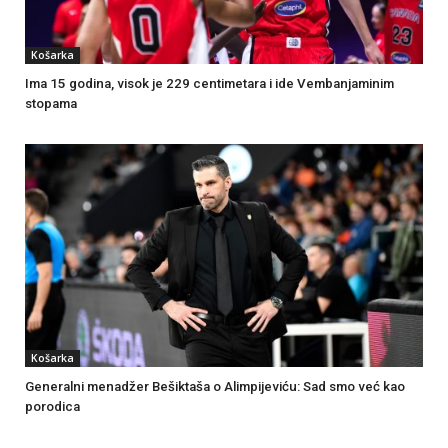
Košarka
Ima 15 godina, visok je 229 centimetara i ide Vembanjaminim
stopama
Košarka
Generalni menadžer Bešiktaša o Alimpijeviću: Sad smo već kao
porodica