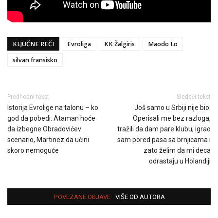
KLJUČNE REČI
Evroliga
KK Žalgiris
Maodo Lo
silvan fransisko
Predhodni tekst
Sledeći tekst
Istorija Evrolige na talonu – ko
Još samo u Srbiji nije bio:
god da pobedi: Ataman hoće
Operisali me bez razloga,
da izbegne Obradovićev
tražili da dam pare klubu, igrao
scenario, Martinez da učini
sam pored pasa sa brnjicama i
skoro nemoguće
zato želim da mi deca
odrastaju u Holandiji
POVEZANE OBJAVE
VIŠE OD AUTORA