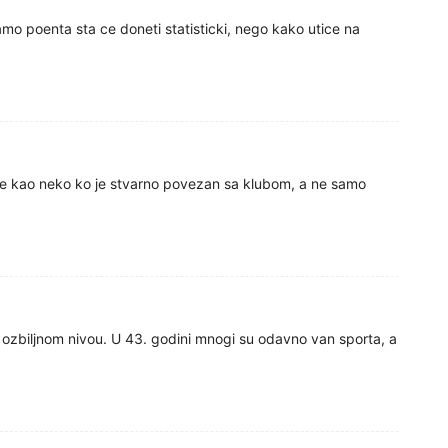
samo poenta sta ce doneti statisticki, nego kako utice na
luje kao neko ko je stvarno povezan sa klubom, a ne samo
 ozbiljnom nivou. U 43. godini mnogi su odavno van sporta, a