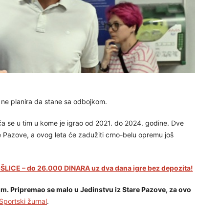
e ne planira da stane sa odbojkom.
a se u tim u kome je igrao od 2021. do 2024. godine. Dve
 Pazove, a ovog leta će zadužiti crno-belu opremu još
LICE – do 26.000 DINARA uz dva dana igre bez depozita!
om. Pripremao se malo u Jedinstvu iz Stare Pazove, za ovo
Sportski žurnal
.