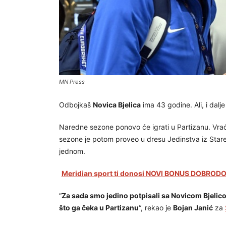
MN Press
Odbojkaš
Novica Bjelica
ima 43 godine. Ali, i dalj
Naredne sezone ponovo će igrati u Partizanu. Vrać
sezone je potom proveo u dresu Jedinstva iz Stare
jednom.
Meridian sport ti donosi NOVI BONUS DOBRODOŠ
“
Za sada smo jedino potpisali sa Novicom Bjelic
što ga čeka u Partizanu
“, rekao je
Bojan Janić
za