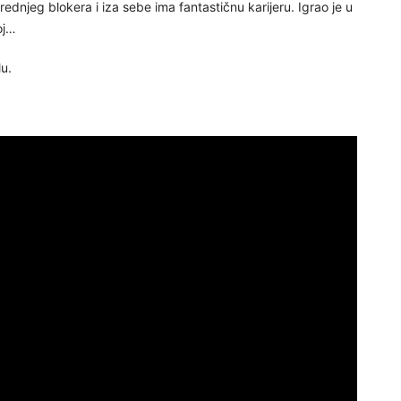
rednjeg blokera i iza sebe ima fantastičnu karijeru. Igrao je u
oj…
lu.