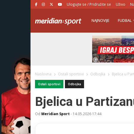
Ulogujte se / Pridružite se
Uživo
Na
NAJNOVIJE
FUDBAL
Naslovna
Ostali sportovi
Odbojka
Bjelica u Pa
Ostali sportovi
Odbojka
Bjelica u Partiza
Od
Meridian Sport
-
14.05.2026 17:44