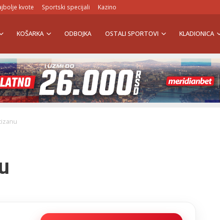
jbolje kvote
Sportski specijali
Kazino
KOŠARKA
ODBOJKA
OSTALI SPORTOVI
KLADIONICA
rtizanu
nu