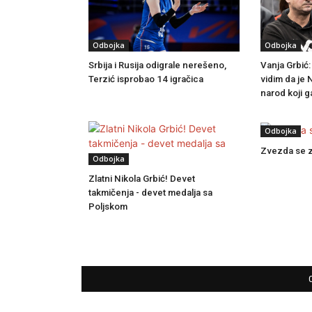
Odbojka
Odbojka
Srbija i Rusija odigrale nerešeno,
Vanja Grbić:
Terzić isprobao 14 igračica
vidim da je 
narod koji g
Odbojka
Zvezda se z
Odbojka
Zlatni Nikola Grbić! Devet
takmičenja - devet medalja sa
Poljskom