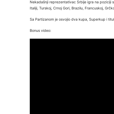
Nekadašnji reprezentativac Srbije igra na poziciji s
Italiji, Turskoj, Crnoj Gori, Brazilu, Francuskoj, Grčk
Sa Partizanom je osvojio dva kupa, Superkup i titu
Bonus video: