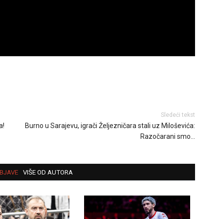
Sledeći tekst
a!
Burno u Sarajevu, igrači Željezničara stali uz Miloševića:
Razočarani smo…
BJAVE
VIŠE OD AUTORA