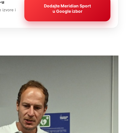
-u
Dodajte Meridian Sport
 izvore i
u Google izbor