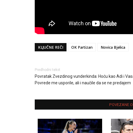
KLJUČNE REČI
OK Partizan
Novica Bjelica
Predhodni tekst
Povratak Zvezdinog vunderkinda: Hoću kao Adi i Vas
Povrede me usporile, ali i naučile da se ne predajem
POVEZANE O