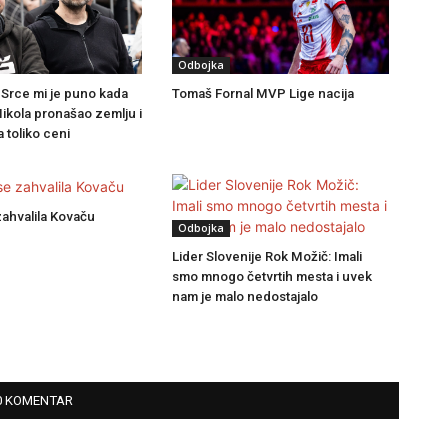
Odbojka
 Srce mi je puno kada
Tomaš Fornal MVP Lige nacija
Nikola pronašao zemlju i
a toliko ceni
ahvalila Kovaču
Odbojka
Lider Slovenije Rok Možič: Imali
smo mnogo četvrtih mesta i uvek
nam je malo nedostajalo
0 KOMENTAR