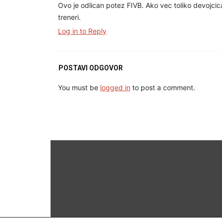
Ovo je odlican potez FIVB. Ako vec toliko devojcica
treneri.
Log in to Reply
POSTAVI ODGOVOR
You must be
logged in
to post a comment.