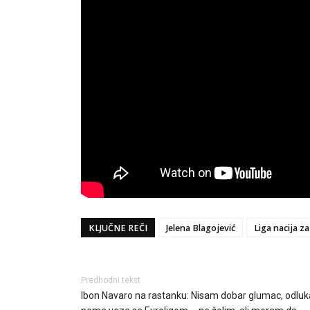
KLJUČNE REČI
Jelena Blagojević
Liga nacija z
Predhodni tekst
Ibon Navaro na rastanku: Nisam dobar glumac, odluk