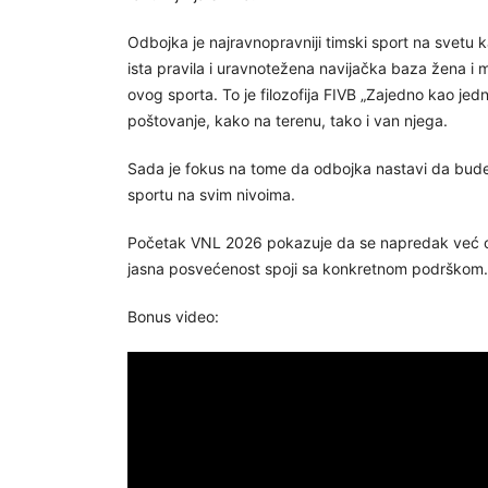
Odbojka je najravnopravniji timski sport na svetu
ista pravila i uravnotežena navijačka baza žena i
ovog sporta. To je filozofija FIVB „Zajedno kao jedn
poštovanje, kako na terenu, tako i van njega.
Sada je fokus na tome da odbojka nastavi da bude 
sportu na svim nivoima.
Početak VNL 2026 pokazuje da se napredak već os
jasna posvećenost spoji sa konkretnom podrškom.
Bonus video: