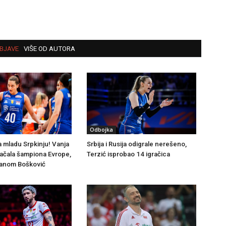
BJAVE
VIŠE OD AUTORA
Odbojka
a mladu Srpkinju! Vanja
Srbija i Rusija odigrale nerešeno,
jačala šampiona Evrope,
Terzić isprobao 14 igračica
ijanom Bošković