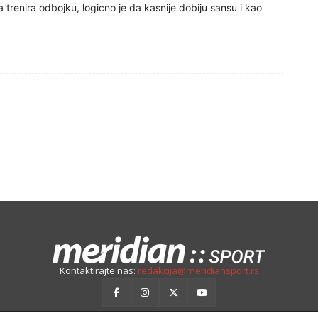
 trenira odbojku, logicno je da kasnije dobiju sansu i kao
Kontaktirajte nas:
redakcija@meridiansport.rs