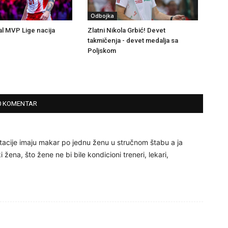
Odbojka
l MVP Lige nacija
Zlatni Nikola Grbić! Devet
takmičenja - devet medalja sa
Poljskom
0 KOMENTAR
tacije imaju makar po jednu ženu u stručnom štabu a ja
 žena, što žene ne bi bile kondicioni treneri, lekari,