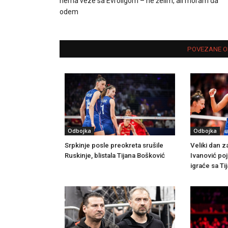
nema veze sa Evroligom – ne želim, ali moram da
odem
POVEZANE O
Odbojka
Odbojka
Srpkinje posle preokreta srušile
Veliki dan z
Ruskinje, blistala Tijana Bošković
Ivanović po
igraće sa T