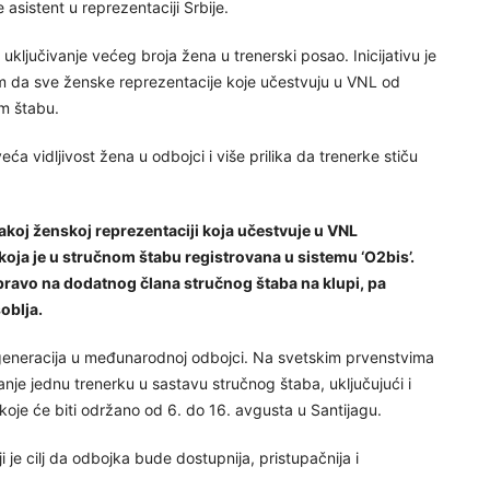
je asistent u reprezentaciji Srbije.
uključivanje većeg broja žena u trenerski posao. Inicijativu je
em da sve ženske reprezentacije koje učestvuju u VNL od
m štabu.
eća vidljivost žena u odbojci i više prilika da trenerke stiču
akoj ženskoj reprezentaciji koja učestvuje u VNL
oja je u stručnom štabu registrovana u sistemu ‘O2bis’.
 pravo na dodatnog člana stručnog štaba na klupi, pa
oblja.
 generacija u međunarodnoj odbojci. Na svetskim prvenstvima
nje jednu trenerku u sastavu stručnog štaba, uključujući i
oje će biti održano od 6. do 16. avgusta u Santijagu.
ji je cilj da odbojka bude dostupnija, pristupačnija i