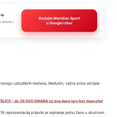
-u
Dodajte Meridian Sport
 izvore i
u Google izbor
e mnogo uzbudljivih mečeva. Međutim, važna priča odvijala
LICE – do 26.000 DINARA uz dva dana igre bez depozita!
8 reprezentacija prijavilo je najmanje jednu ženu u stručnom