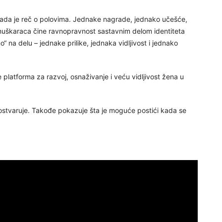
 kada je reč o polovima. Jednake nagrade, jednako učešće,
 muškaraca čine ravnopravnost sastavnim delom identiteta
o“ na delu – jednake prilike, jednaka vidljivost i jednako
platforma za razvoj, osnaživanje i veću vidljivost žena u
tvaruje. Takođe pokazuje šta je moguće postići kada se