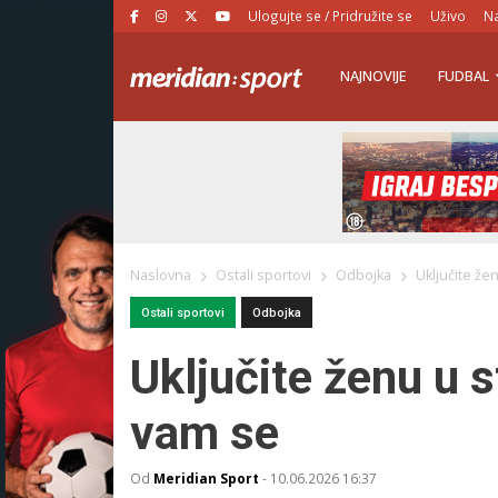
Ulogujte se / Pridružite se
Uživo
Na
NAJNOVIJE
FUDBAL
Naslovna
Ostali sportovi
Odbojka
Uključite že
Ostali sportovi
Odbojka
Uključite ženu u s
vam se
Od
Meridian Sport
-
10.06.2026 16:37