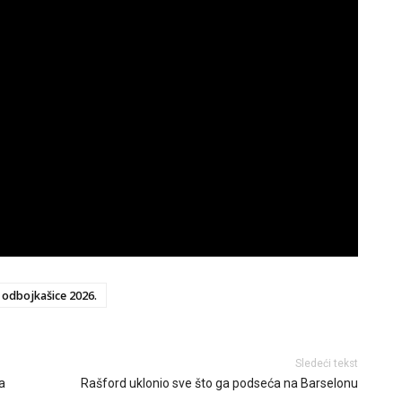
a odbojkašice 2026.
Sledeći tekst
a
Rašford uklonio sve što ga podseća na Barselonu