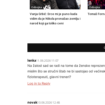
Odbojka
Odbojka
Vanja Grbić: Srce mi je puno kada
Tomaš Forna
vidim da je Nikola pronašao zemlju i
narod koji ga toliko ceni
lenka
11.06.2026 11:07
Na žalost sad se radi na tome da ženske reprezen
mislim što se stručni štab ne bi sastojao od većinski
fizioterapeuti, glavni treneri?
Log in to Reply
novak
10.06.2026 12:48