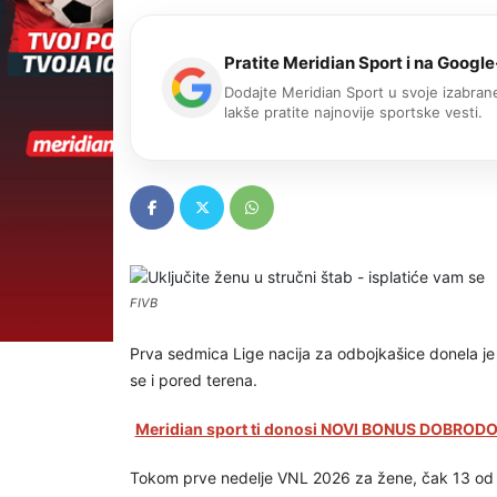
Pratite Meridian Sport i na Google
Dodajte Meridian Sport u svoje izabrane
lakše pratite najnovije sportske vesti.
FIVB
Prva sedmica Lige nacija za odbojkašice donela j
se i pored terena.
Meridian sport ti donosi NOVI BONUS DOBRODOŠ
Tokom prve nedelje VNL 2026 za žene, čak 13 od 1