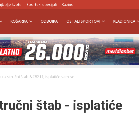
jbolje kvote
Sportski specijali
Kazino
KOŠARKA
ODBOJKA
OSTALI SPORTOVI
KLADIONICA
nu u stručni štab &#8211; isplatiće vam se
tručni štab - isplatiće