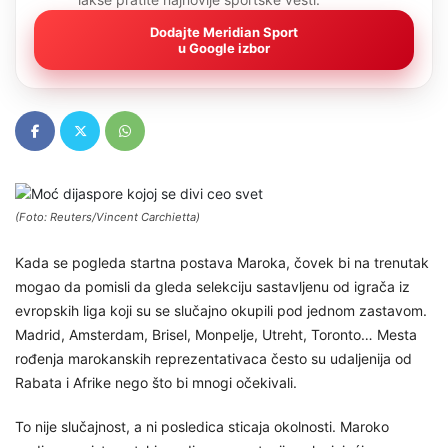
Dodajte Meridian Sport
u Google izbor
(Foto: Reuters/Vincent Carchietta)
Kada se pogleda startna postava Maroka, čovek bi na trenutak
mogao da pomisli da gleda selekciju sastavljenu od igrača iz
evropskih liga koji su se slučajno okupili pod jednom zastavom.
Madrid, Amsterdam, Brisel, Monpelje, Utreht, Toronto… Mesta
rođenja marokanskih reprezentativaca često su udaljenija od
Rabata i Afrike nego što bi mnogi očekivali.
To nije slučajnost, a ni posledica sticaja okolnosti. Maroko