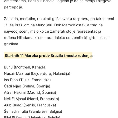
Amsterdama, Pariza ili Brisela, logično je da se menja i njegova
percepcija.
Za sada, međutim, rezultati guše svaku raspravu, pa tako i remi
1:1 sa Brazilom na Mundijalu. Dok Maroko ostavlja trag na
najvećoj sceni, malo ko će zamerati što je reprezentacija
rođena hiljadama kilometara daleko od zemlje čiji grb nosi na
grudima.
Startnih 11 Maroka protiv Brazila i mesto rođenja
:
Bunu (Montreal, Kanada)
Nusair Mazraui (Lejderdorp, Holandija)
Isa Diop (Tuluz, Francuska)
Čadi Rijad (Palma, Španija)
Ašraf Hakimi (Madrid, Španija)
Neil El Ajnaui (Nansi, Francuska)
Ajub Buadi (Senlis, Francuska)
Šemsdin Talbi (Sambrevil, Belgija)
Bilal El Kanus (Molenbek, Belgija)