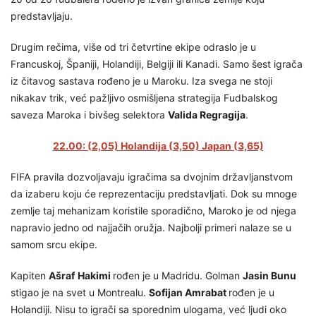
predstavljaju.
Drugim rečima, više od tri četvrtine ekipe odraslo je u
Francuskoj, Španiji, Holandiji, Belgiji ili Kanadi. Samo šest igrača
iz čitavog sastava rođeno je u Maroku. Iza svega ne stoji
nikakav trik, već pažljivo osmišljena strategija Fudbalskog
saveza Maroka i bivšeg selektora
Valida Regragija
.
22.00: (2,05) Holandija (3,50) Japan (3,65)
FIFA pravila dozvoljavaju igračima sa dvojnim državljanstvom
da izaberu koju će reprezentaciju predstavljati. Dok su mnoge
zemlje taj mehanizam koristile sporadično, Maroko je od njega
napravio jedno od najjačih oružja. Najbolji primeri nalaze se u
samom srcu ekipe.
Kapiten
Ašraf
Hakimi
rođen je u Madridu. Golman
Jasin Bunu
stigao je na svet u Montrealu.
Sofijan Amrabat
rođen je u
Holandiji. Nisu to igrači sa sporednim ulogama, već ljudi oko