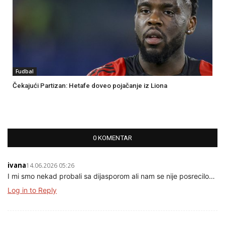
Fudbal
Čekajući Partizan: Hetafe doveo pojačanje iz Liona
0 KOMENTAR
ivana
14.06.2026 05:26
I mi smo nekad probali sa dijasporom ali nam se nije posrecilo…
Log in to Reply