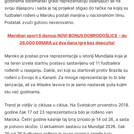
godinama sistematski gradi reprezentaciju oslanjajući se na
svoju dijasporu i sada je taj projekat stigao do tačke na kojoj su
fudbaleri rođeni u Maroku postali manjina u nacionalnom timu.
Podatak zvuči gotovo neverovatno.
Meridian sport ti donosi NOVI BONUS DOBRODOŠLICE – do
26.000 DINARA uz dva dana igre bez depozita!
Maroko je postao prva reprezentacija u istoriji Mundijala koja je
na teren izvela startnu postavu sastavljenu od 11 fudbalera
rođenih u rasejanju. Dakle, svi koji su startovali protiv Brazila su
rođeni u Evropi ili u Kanadi. Za mnoge reprezentacije to bi bila
senzacija, ali za Atlaske lavove to je samo nastavak puta kojim
idu već godinama.
Trend je vidljiv iz ciklusa u ciklus. Na Svetskom prvenstvu 2018.
godine čak 17 od 23 reprezentativca bilo je rođeno van
Maroka. Četiri godine kasnije taj broj iznosio je 14 od 26, a sada
je ponovo skočio. U aktuelnom sastavu za Mundijal 2026. čak
20 od 26 fudbalera rođeno je izvan granica zemlje koju