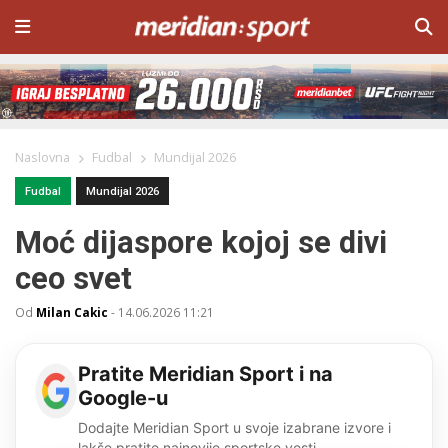
Naslovna
Fudbal
Mundijal 2026
Fudbal
Mundijal 2026
Moć dijaspore kojoj se divi
ceo svet
Od
Milan Cakic
-
14.06.2026 11:21
Pratite Meridian Sport i na
Google-u
Dodajte Meridian Sport u svoje izabrane izvore i
lakše pratite najnovije sportske vesti.