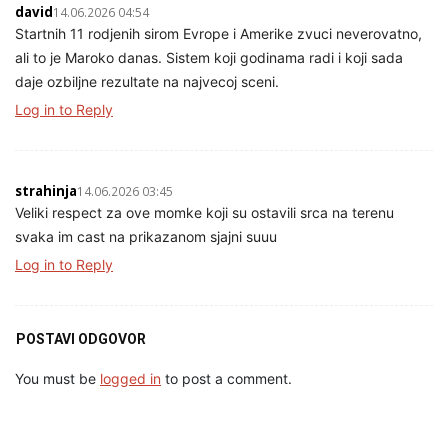
david
14.06.2026 04:54
Startnih 11 rodjenih sirom Evrope i Amerike zvuci neverovatno,
ali to je Maroko danas. Sistem koji godinama radi i koji sada
daje ozbiljne rezultate na najvecoj sceni.
Log in to Reply
strahinja
14.06.2026 03:45
Veliki respect za ove momke koji su ostavili srca na terenu
svaka im cast na prikazanom sjajni suuu
Log in to Reply
POSTAVI ODGOVOR
You must be
logged in
to post a comment.