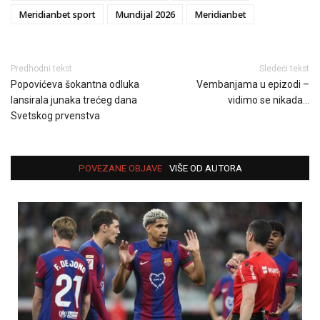
Meridianbet sport
Mundijal 2026
Meridianbet
Predhodni tekst
Sledeći tekst
Popovićeva šokantna odluka
Vembanjama u epizodi –
lansirala junaka trećeg dana
vidimo se nikada…
Svetskog prvenstva
POVEZANE OBJAVE
VIŠE OD AUTORA