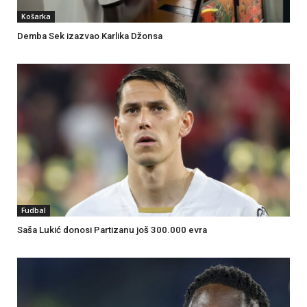
Košarka
Demba Sek izazvao Karlika Džonsa
Fudbal
Saša Lukić donosi Partizanu još 300.000 evra