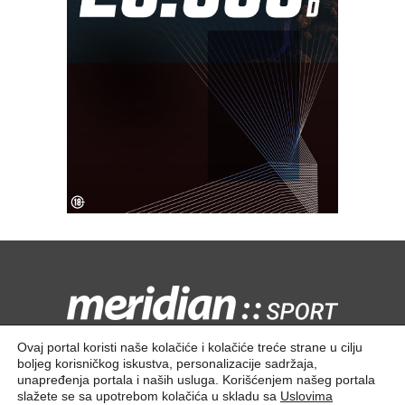
Kontaktirajte nas:
redakcija@meridiansport.rs
Ovaj portal koristi naše kolačiće i kolačiće treće strane u cilju
boljeg korisničkog iskustva, personalizacije sadržaja,
unapređenja portala i naših usluga. Korišćenjem našeg portala
slažete se sa upotrebom kolačića u skladu sa
Uslovima