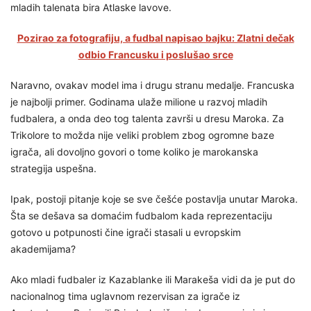
mladih talenata bira Atlaske lavove.
Pozirao za fotografiju, a fudbal napisao bajku: Zlatni dečak
odbio Francusku i poslušao srce
Naravno, ovakav model ima i drugu stranu medalje. Francuska
je najbolji primer. Godinama ulaže milione u razvoj mladih
fudbalera, a onda deo tog talenta završi u dresu Maroka. Za
Trikolore to možda nije veliki problem zbog ogromne baze
igrača, ali dovoljno govori o tome koliko je marokanska
strategija uspešna.
Ipak, postoji pitanje koje se sve češće postavlja unutar Maroka.
Šta se dešava sa domaćim fudbalom kada reprezentaciju
gotovo u potpunosti čine igrači stasali u evropskim
akademijama?
Ako mladi fudbaler iz Kazablanke ili Marakeša vidi da je put do
nacionalnog tima uglavnom rezervisan za igrače iz