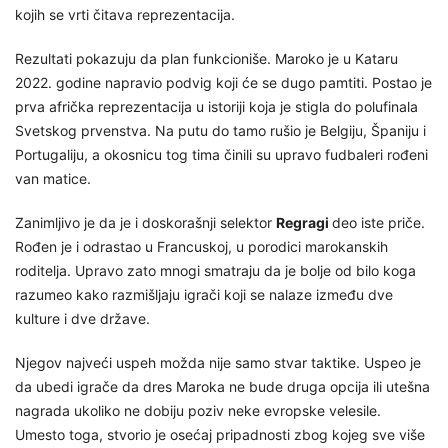
kojih se vrti čitava reprezentacija.
Rezultati pokazuju da plan funkcioniše. Maroko je u Kataru
2022. godine napravio podvig koji će se dugo pamtiti. Postao je
prva afrička reprezentacija u istoriji koja je stigla do polufinala
Svetskog prvenstva. Na putu do tamo rušio je Belgiju, Španiju i
Portugaliju, a okosnicu tog tima činili su upravo fudbaleri rođeni
van matice.
Zanimljivo je da je i doskorašnji selektor
Regragi
deo iste priče.
Rođen je i odrastao u Francuskoj, u porodici marokanskih
roditelja. Upravo zato mnogi smatraju da je bolje od bilo koga
razumeo kako razmišljaju igrači koji se nalaze između dve
kulture i dve države.
Njegov najveći uspeh možda nije samo stvar taktike. Uspeo je
da ubedi igrače da dres Maroka ne bude druga opcija ili utešna
nagrada ukoliko ne dobiju poziv neke evropske velesile.
Umesto toga, stvorio je osećaj pripadnosti zbog kojeg sve više