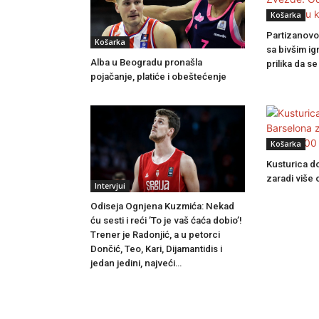
Košarka
Partizanovo
Košarka
sa bivšim i
Alba u Beogradu pronašla
prilika da s
pojačanje, platiće i obeštećenje
Košarka
Kusturica d
zaradi više
Intervjui
Odiseja Ognjena Kuzmića: Nekad
ću sesti i reći ’To je vaš ćaća dobio’!
Trener je Radonjić, a u petorci
Dončić, Teo, Kari, Dijamantidis i
jedan jedini, najveći…