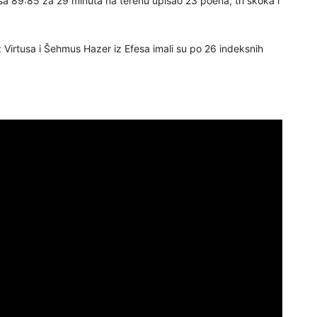
sa 89:85 za 29 minuta na terenu upisao 23 poena, tri skoka i
z Virtusa i Šehmus Hazer iz Efesa imali su po 26 indeksnih