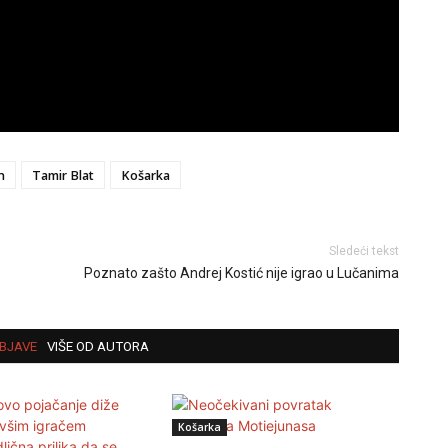
n
Tamir Blat
Košarka
Sledeći tekst
Poznato zašto Andrej Kostić nije igrao u Lučanima
BJAVE
VIŠE OD AUTORA
Košarka