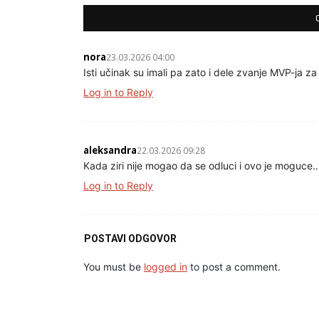
nora
23.03.2026 04:00
Isti učinak su imali pa zato i dele zvanje MVP-ja za 
Log in to Reply
aleksandra
22.03.2026 09:28
Kada ziri nije mogao da se odluci i ovo je moguce
Log in to Reply
POSTAVI ODGOVOR
You must be
logged in
to post a comment.