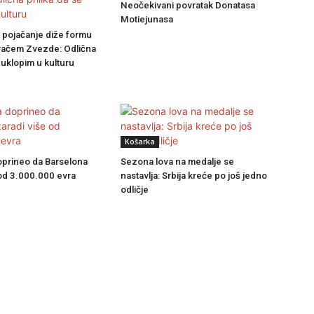
Neočekivani povratak Donatasa
Motiejunasa
 pojačanje diže formu
gračem Zvezde: Odlična
e uklopim u kulturu
Košarka
oprineo da Barselona
Sezona lova na medalje se
 od 3.000.000 evra
nastavlja: Srbija kreće po još jedno
odličje