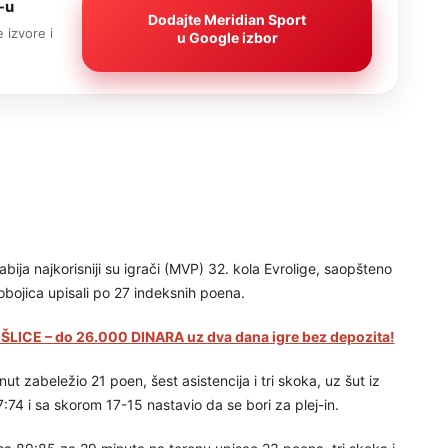
-u
Dodajte Meridian Sport
 izvore i
u Google izbor
abija najkorisniji su igrači (MVP) 32. kola Evrolige, saopšteno
obojica upisali po 27 indeksnih poena.
LICE – do 26.000 DINARA uz dva dana igre bez depozita!
ut zabeležio 21 poen, šest asistencija i tri skoka, uz šut iz
:74 i sa skorom 17-15 nastavio da se bori za plej-in.