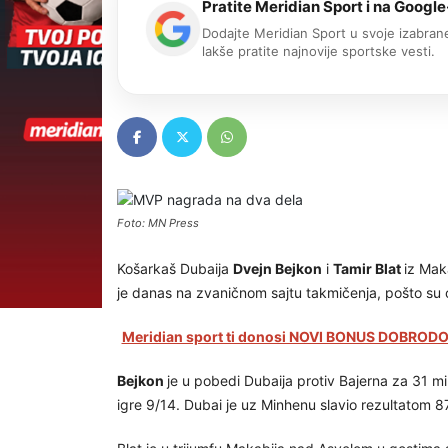
Pratite Meridian Sport i na Google
Dodajte Meridian Sport u svoje izabrane
lakše pratite najnovije sportske vesti.
Foto: MN Press
Košarkaš Dubaija
Dvejn Bejkon
i
Tamir Blat
iz Mak
je danas na zvaničnom sajtu takmičenja, pošto su 
Meridian sport ti donosi NOVI BONUS DOBRODOŠ
Bejkon
je u pobedi Dubaija protiv Bajerna za 31 min
igre 9/14. Dubai je uz Minhenu slavio rezultatom 87