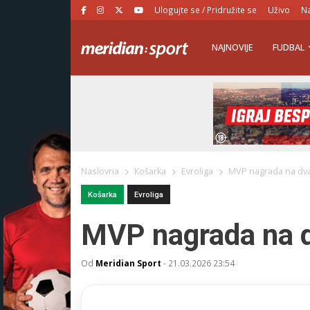
Ulogujte se / Pridružite se
Uživo
Na
NAJNOVIJE
FUDBAL
Naslovna
Košarka
Evroliga
MVP nagrada na dva
Košarka
Evroliga
MVP nagrada na d
Od
Meridian Sport
-
21.03.2026 23:54