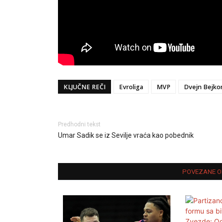
KLJUČNE REČI
Evroliga
MVP
Dvejn Bejko
Predhodni tekst
Umar Sadik se iz Sevilje vraća kao pobednik
POVEZANE O