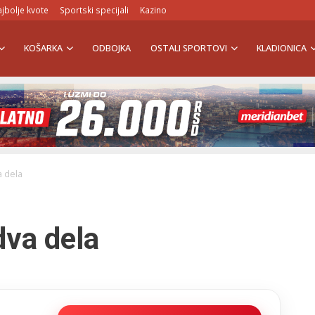
jbolje kvote
Sportski specijali
Kazino
KOŠARKA
ODBOJKA
OSTALI SPORTOVI
KLADIONICA
 dela
va dela