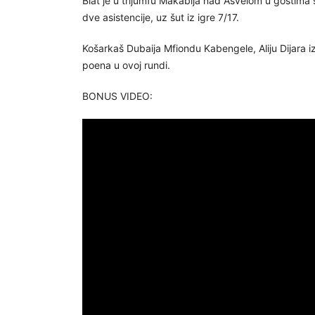
Blat je u trijumfu Makabija nad Asvelom u gostima 
dve asistencije, uz šut iz igre 7/17.
Košarkaš Dubaija Mfiondu Kabengele, Aliju Dijara i
poena u ovoj rundi.
BONUS VIDEO: