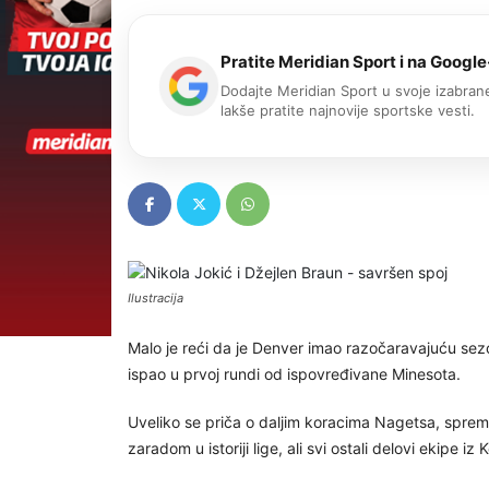
Pratite Meridian Sport i na Google
Dodajte Meridian Sport u svoje izabrane
lakše pratite najnovije sportske vesti.
Ilustracija
Malo je reći da je Denver imao razočaravajuću sezon
ispao u prvoj rundi od ispovređivane Minesota.
Uveliko se priča o daljim koracima Nagetsa, sprem
zaradom u istoriji lige, ali svi ostali delovi ekipe 