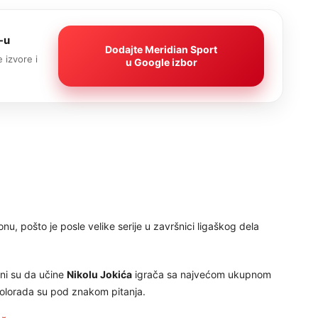
-u
Dodajte Meridian Sport
 izvore i
u Google izbor
u, pošto je posle velike serije u završnici ligaškog dela
ni su da učine
Nikolu Jokića
igrača sa najvećom ukupnom
iz Kolorada su pod znakom pitanja.