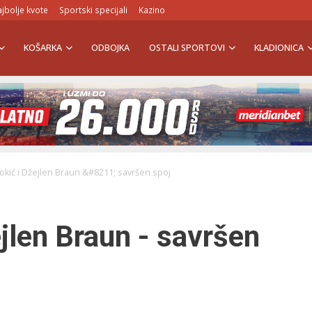
jbolje kvote
Sportski specijali
Kazino
KOŠARKA
ODBOJKA
OSTALI SPORTOVI
KLADIONICA
Jokić i Džejlen Braun &#8211; savršen spoj
ejlen Braun - savršen