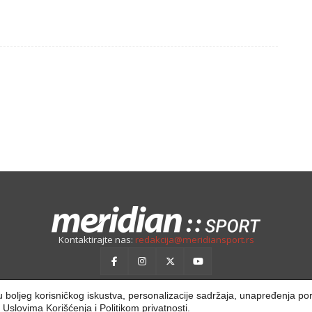
Kontaktirajte nas:
redakcija@meridiansport.rs
ilju boljeg korisničkog iskustva, personalizacije sadržaja, unapređenja po
a
Uslovima Korišćenja
i
Politikom privatnosti
.