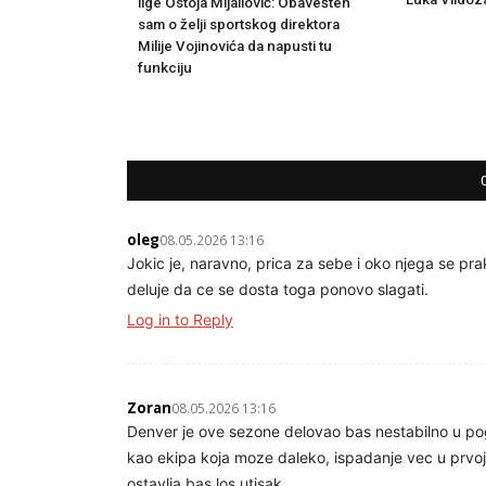
lige Ostoja Mijailović: Obavešten
sam o želji sportskog direktora
Milije Vojinovića da napusti tu
funkciju
oleg
08.05.2026 13:16
Jokic je, naravno, prica za sebe i oko njega se pra
deluje da ce se dosta toga ponovo slagati.
Log in to Reply
Zoran
08.05.2026 13:16
Denver je ove sezone delovao bas nestabilno u pog
kao ekipa koja moze daleko, ispadanje vec u prvoj
ostavlja bas los utisak.