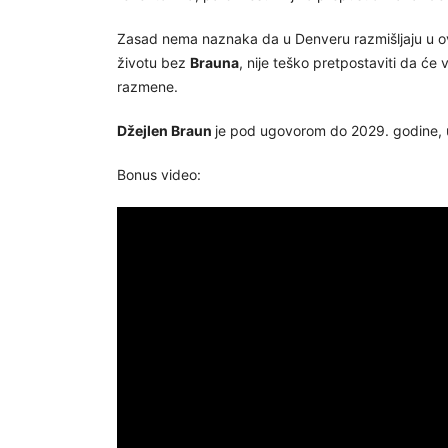
Zasad nema naznaka da u Denveru razmišljaju u ov
životu bez
Brauna
, nije teško pretpostaviti da će
razmene.
Džejlen Braun
je pod ugovorom do 2029. godine, 
Bonus video: