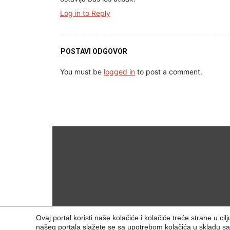
Log in to Reply
POSTAVI ODGOVOR
You must be
logged in
to post a comment.
Ovaj portal koristi naše kolačiće i kolačiće treće strane u c
našeg portala slažete se sa upotrebom kolačića u skladu s