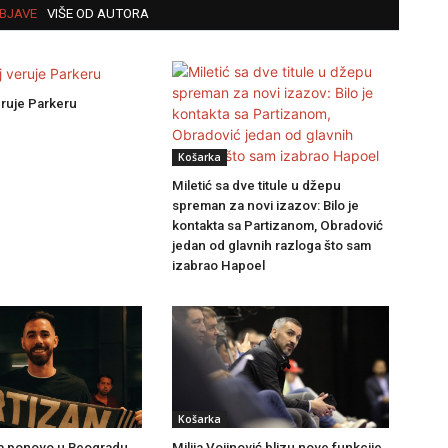
BJAVE
VIŠE OD AUTORA
ruje Parkeru
Košarka
Miletić sa dve titule u džepu
spreman za novi izazov: Bilo je
kontakta sa Partizanom, Obradović
jedan od glavnih razloga što sam
izabrao Hapoel
Košarka
Milija Vojinović blizu nove funkcije
a ponovo u Beogradu