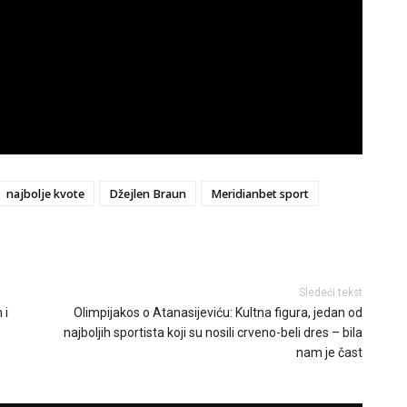
najbolje kvote
Džejlen Braun
Meridianbet sport
Sledeći tekst
 i
Olimpijakos o Atanasijeviću: Kultna figura, jedan od
najboljih sportista koji su nosili crveno-beli dres – bila
nam je čast