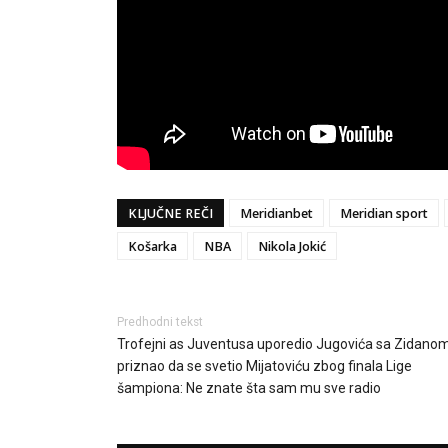
KLJUČNE REČI
Meridianbet
Meridian sport
Košarka
NBA
Nikola Jokić
Predhodni tekst
Trofejni as Juventusa uporedio Jugovića sa Zidanom
priznao da se svetio Mijatoviću zbog finala Lige
šampiona: Ne znate šta sam mu sve radio