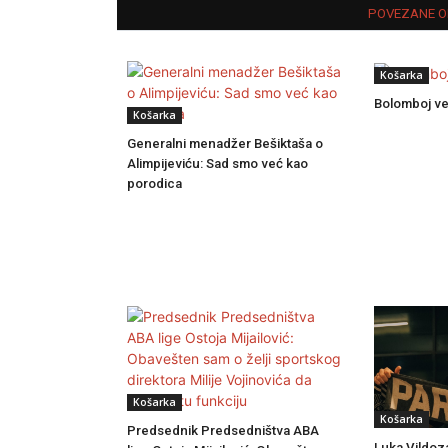
POVEZANE O
Košarka
Bolomboj ve
Košarka
Generalni menadžer Bešiktaša o
Alimpijeviću: Sad smo već kao
porodica
Košarka
Košarka
Predsednik Predsedništva ABA
Luka Vildoz