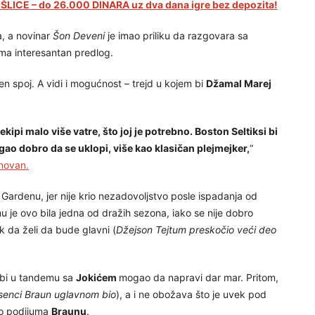
LICE – do 26.000 DINARA uz dva dana igre bez depozita!
a, a novinar
Šon Deveni
je imao priliku da razgovara sa
ima interesantan predlog.
en spoj. A vidi i mogućnost – trejd u kojem bi
Džamal Marej
ekipi malo više vatre, što joj je potrebno. Boston Seltiksi bi
ao dobro da se uklopi, više kao klasičan plejmejker,
“
enovan.
ardenu, jer nije krio nezadovoljstvo posle ispadanja od
a mu je ovo bila jedna od dražih sezona, iako se nije dobro
 da želi da bude glavni (
Džejson Tejtum preskočio veći deo
i bi u tandemu sa
Jokićem
mogao da napravi dar mar. Pritom,
e senci Braun uglavnom bio
), a i ne obožava što je uvek pod
eo podijuma
Braunu
.