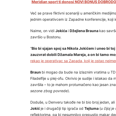
Meridian sport ti donosi NOVI BONUS DOBRODOŠ
Već se prave fiktivni scenariji u američkim medijim
jednim operativcem iz Zapadne konferencije, koji 
Naime, on vidi
Jokića
i
Džejlena Brauna
kao savrš
završio u Bostonu.
“
Bio bi sjajan spoj sa Nikola Jokićem i uneo bi toj 
zauzvrat dobili Džamala Mareja, a on bi tamo mog
rekao je operativac sa Zapada, koji je ostao neim
Braun
bi mogao da bude na izlaznim vratima u TD G
Filadelfije u plej-ofu. Okrivio je sudije i istakao d
završila – to je mahom protumačeno kao jasan znak
sezone zbog povrede
).
Doduše, u Denveru takođe ne bi bio broj jedan, al
Jokić
je i drugačiji tip igrača od
Tejtuma
(
u čijoj j
reflektorima, pa bi nesumnjivo prepustio makar d