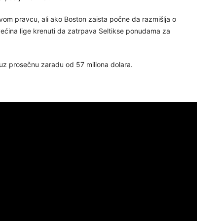
om pravcu, ali ako Boston zaista počne da razmišlja o
 većina lige krenuti da zatrpava Seltikse ponudama za
uz prosečnu zaradu od 57 miliona dolara.