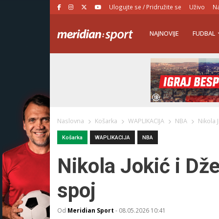
Ulogujte se / Pridružite se
Uživo
Na
NAJNOVIJE
FUDBAL
Naslovna
Košarka
WAPLIKACIJA
NBA
Nikola 
Košarka
WAPLIKACIJA
NBA
Nikola Jokić i Dž
spoj
Od
Meridian Sport
-
08.05.2026 10:41