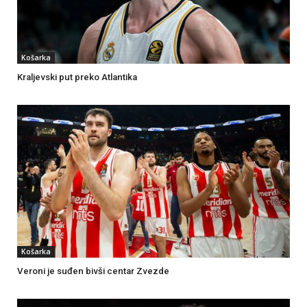
Košarka
Kraljevski put preko Atlantika
Košarka
Veroni je suđen bivši centar Zvezde