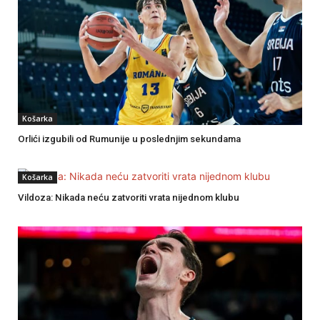
Košarka
Orlići izgubili od Rumunije u poslednjim sekundama
Košarka
Vildoza: Nikada neću zatvoriti vrata nijednom klubu