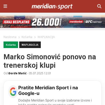
Naslovna
Košarka
WAPLIKACIJA
Košarka
WAPLIKACIJA
Marko Simonović ponovo na
trenerskoj klupi
Od
Đorđe Matić
-
05.07.2025 12:01
Pratite Meridian Sport i na
Google-u
Dodajte Meridian Sport u svoje izabrane izvore i
lakše pratite najnovije sportske vesti.