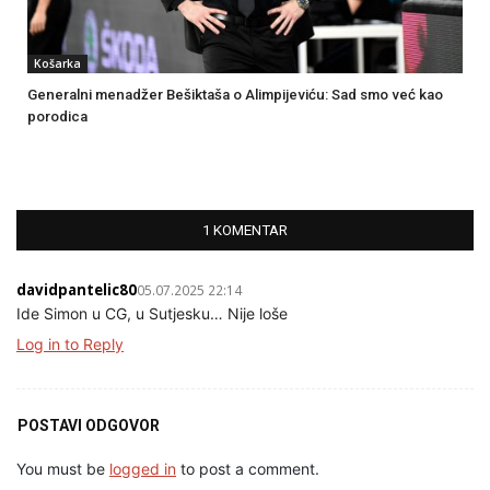
Košarka
Generalni menadžer Bešiktaša o Alimpijeviću: Sad smo već kao
porodica
1 KOMENTAR
davidpantelic80
05.07.2025 22:14
Ide Simon u CG, u Sutjesku… Nije loše
Log in to Reply
POSTAVI ODGOVOR
You must be
logged in
to post a comment.