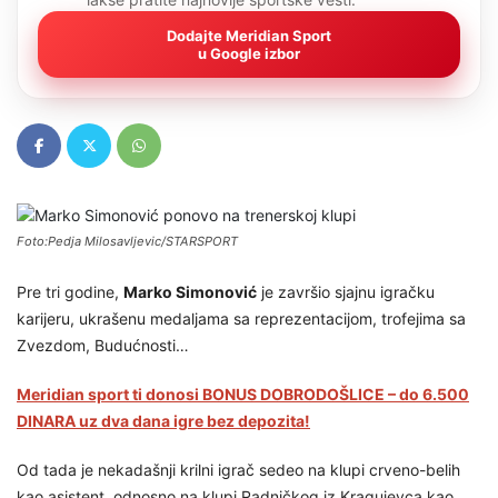
Dodajte Meridian Sport
u Google izbor
Foto:Pedja Milosavljevic/STARSPORT
Pre tri godine,
Marko Simonović
je završio sjajnu igračku
karijeru, ukrašenu medaljama sa reprezentacijom, trofejima sa
Zvezdom, Budućnosti…
Meridian sport ti donosi BONUS DOBRODOŠLICE – do 6.500
DINARA uz dva dana igre bez depozita!
Od tada je nekadašnji krilni igrač sedeo na klupi crveno-belih
kao asistent, odnosno na klupi Radničkog iz Kragujevca kao