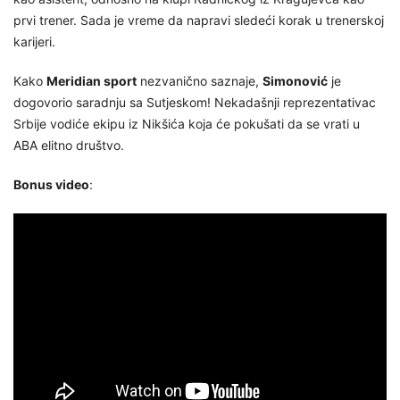
prvi trener. Sada je vreme da napravi sledeći korak u trenerskoj
karijeri.
Kako
Meridian sport
nezvanično saznaje,
Simonović
je
dogovorio saradnju sa Sutjeskom! Nekadašnji reprezentativac
Srbije vodiće ekipu iz Nikšića koja će pokušati da se vrati u
ABA elitno društvo.
Bonus video
: