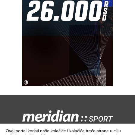
Kontaktirajte nas:
redakcija@meridiansport.rs
Ovaj portal koristi naše kolačiće i kolačiće treće strane u cilju