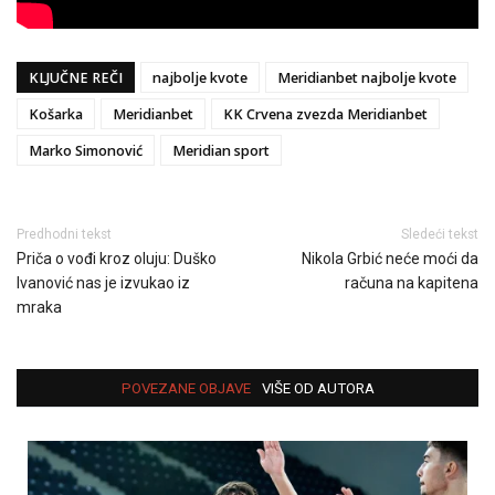
KLJUČNE REČI
najbolje kvote
Meridianbet najbolje kvote
Košarka
Meridianbet
KK Crvena zvezda Meridianbet
Marko Simonović
Meridian sport
Predhodni tekst
Sledeći tekst
Priča o vođi kroz oluju: Duško
Nikola Grbić neće moći da
Ivanović nas je izvukao iz
računa na kapitena
mraka
POVEZANE OBJAVE
VIŠE OD AUTORA