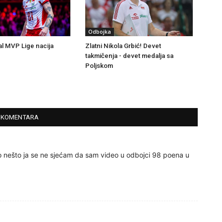
Odbojka
l MVP Lige nacija
Zlatni Nikola Grbić! Devet
takmičenja - devet medalja sa
Poljskom
 KOMENTARA
ko nešto ja se ne sjećam da sam video u odbojci 98 poena u