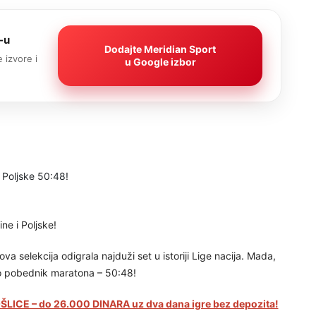
-u
Dodajte Meridian Sport
 izvore i
u Google izbor
ne i Poljske!
gova selekcija odigrala najduži set u istoriji Lige nacija. Mada,
kao pobednik maratona – 50:48!
LICE – do 26.000 DINARA uz dva dana igre bez depozita!