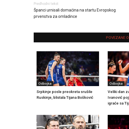
Predhodni tekst
Španci urnisali domaćina na startu Evropskog
prvenstva za omladince
POVEZANE O
Odbojka
Odbojka
Srpkinje posle preokreta srušile
Veliki dan z
Ruskinje, blistala Tijana Bošković
Ivanović po
igraće sa T