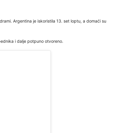
rami. Argentina je iskoristila 13. set loptu, a domaći su
obednika i dalje potpuno otvoreno.