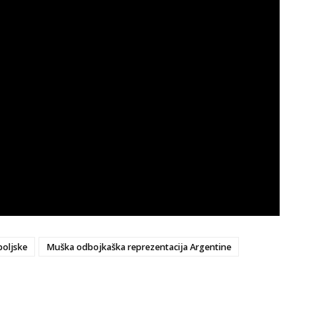
poljske
Muška odbojkaška reprezentacija Argentine