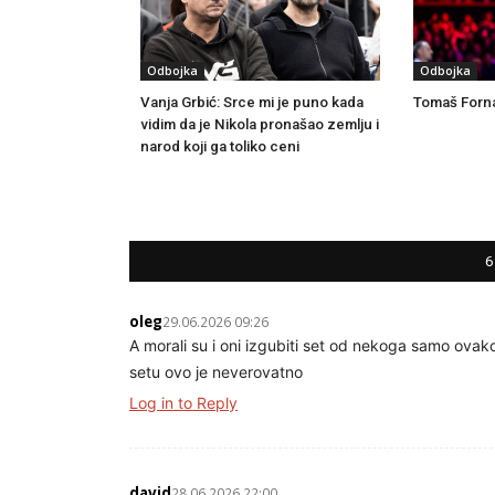
Odbojka
Odbojka
Vanja Grbić: Srce mi je puno kada
Tomaš Forna
vidim da je Nikola pronašao zemlju i
narod koji ga toliko ceni
6
oleg
29.06.2026 09:26
A morali su i oni izgubiti set od nekoga samo ova
setu ovo je neverovatno
Log in to Reply
david
28.06.2026 22:00