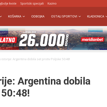
jbolje kvote
Sportski specijali
Kazino
KOŠARKA
ODBOJKA
OSTALI SPORTOVI
KLADIONICA
istorije: Argentina dobila set protiv Poljske 50:48!
ije: Argentina dobila
 50:48!