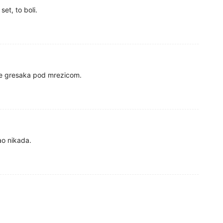
set, to boli.
ise gresaka pod mrezicom.
ao nikada.