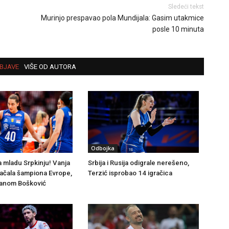
Sledeći tekst
Murinjo prespavao pola Mundijala: Gasim utakmice
posle 10 minuta
BJAVE
VIŠE OD AUTORA
Odbojka
a mladu Srpkinju! Vanja
Srbija i Rusija odigrale nerešeno,
jačala šampiona Evrope,
Terzić isprobao 14 igračica
ijanom Bošković