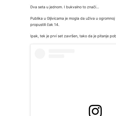
Dva seta u jednom. I bukvalno to znači…
Publika u Gljivicama je mogla da uživa u ogromnoj d
propustili čak 14.
Ipak, tek je prvi set završen, tako da je pitanje p