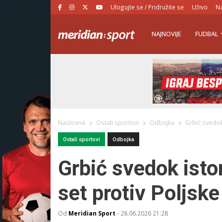
Ulogujte se / Pridružite se
Uživo
Na
NAJNOVIJE
FUDBAL
Naslovna
Ostali sportovi
Odbojka
Grbić svedok 
Ostali sportovi
Odbojka
Grbić svedok istor
set protiv Poljske
Od
Meridian Sport
-
28.06.2026 21:28