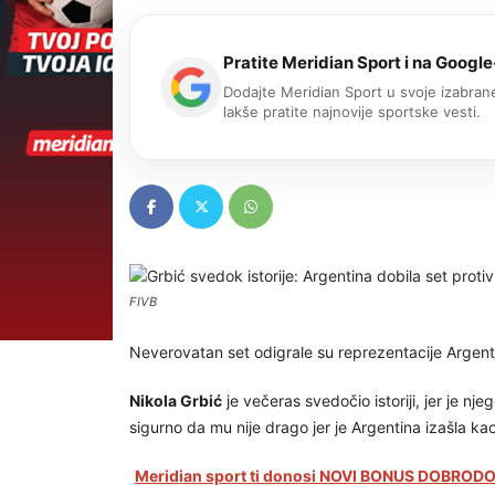
Pratite Meridian Sport i na Google
Dodajte Meridian Sport u svoje izabrane
lakše pratite najnovije sportske vesti.
FIVB
Neverovatan set odigrale su reprezentacije Argenti
Nikola Grbić
je večeras svedočio istoriji, jer je nje
sigurno da mu nije drago jer je Argentina izašla 
Meridian sport ti donosi NOVI BONUS DOBRODOŠ