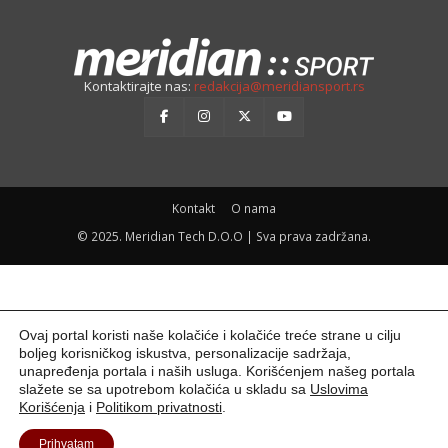
Kontaktirajte nas:
redakcija@meridiansport.rs
Kontakt
O nama
© 2025. Meridian Tech D.O.O | Sva prava zadržana.
Ovaj portal koristi naše kolačiće i kolačiće treće strane u cilju
boljeg korisničkog iskustva, personalizacije sadržaja,
unapređenja portala i naših usluga. Korišćenjem našeg portala
slažete se sa upotrebom kolačića u skladu sa
Uslovima
Korišćenja
i
Politikom privatnosti
.
Prihvatam