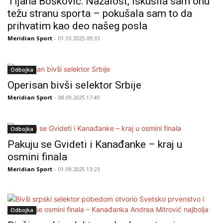
Tijana Bošković: Nažalost, iskusila sam onu
težu stranu sporta – pokušala sam to da
prihvatim kao deo našeg posla
Meridian Sport
- 01.10.2025 09:33
Odbojka
Operisan bivši selektor Srbije
Meridian Sport
- 08.09.2025 17:40
Odbojka
Pakuju se Gvideti i Kanađanke – kraj u
osmini finala
Meridian Sport
- 01.09.2025 13:23
Odbojka