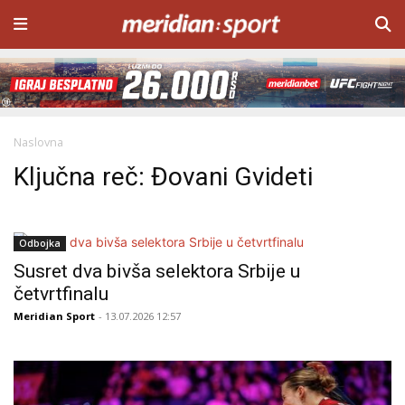
Naslovna
Ključna reč: Đovani Gvideti
Odbojka
Susret dva bivša selektora Srbije u
četvrtfinalu
Meridian Sport
- 13.07.2026 12:57