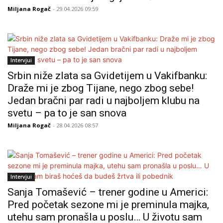
Miljana Rogač
- 29.04.2026 09:59
Intervjui
Srbin niže zlata sa Gvidetijem u Vakifbanku:
Draže mi je zbog Tijane, nego zbog sebe!
Jedan bračni par radi u najboljem klubu na
svetu – pa to je san snova
Miljana Rogač
- 28.04.2026 08:57
Intervjui
Sanja Tomašević – trener godine u Americi:
Pred početak sezone mi je preminula majka,
utehu sam pronašla u poslu… U životu sam