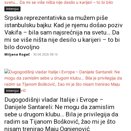
Intervjui
Srpska reprezentativka sa mužem piše
istanbulsku bajku: Kad je njemu došao poziv
Vakifa – bila sam najsrećnija na svetu… Da
mi se više ništa nije desilo u karijeri – to bi
bilo dovoljno
Miljana Rogač
- 30.04.2026 08:16
Intervjui
Dugogodišnji vladar Italije i Evrope –
Danijele Santareli: Ne mogu da zamislim
sebe u drugom klubu… Bila je privilegija da
radim sa Tijanom Bošković, žao mi je što
nisam trenirao Maju Ognjenović