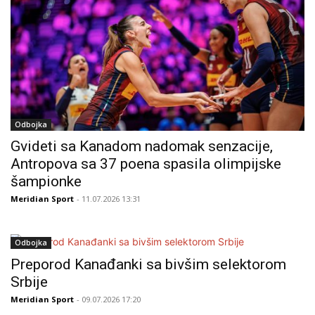
Odbojka
Gvideti sa Kanadom nadomak senzacije,
Antropova sa 37 poena spasila olimpijske
šampionke
Meridian Sport
- 11.07.2026 13:31
Odbojka
Preporod Kanađanki sa bivšim selektorom
Srbije
Meridian Sport
- 09.07.2026 17:20