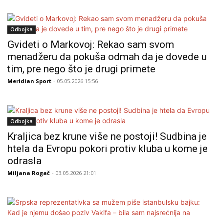
Odbojka
Gvideti o Markovoj: Rekao sam svom
menadžeru da pokuša odmah da je dovede u
tim, pre nego što je drugi primete
Meridian Sport
- 05.05.2026 15:56
Odbojka
Kraljica bez krune više ne postoji! Sudbina je
htela da Evropu pokori protiv kluba u kome je
odrasla
Miljana Rogač
- 03.05.2026 21:01