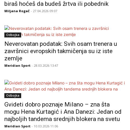
biraš hoćeš da budeš žrtva ili pobednik
Miljana Rogač
- 27.04.2026 09:07
Odbojka
Neverovatan podatak: Svih osam trenera u
završnici evropskih takmičenja su iz iste
zemlje
Meridian Sport
- 28.03.2026 13:47
Odbojka
Gvideti dobro poznaje Milano – zna šta
mogu Hena Kurtagić i Ana Danezi: Jedan od
najboljih tandema srednjih blokera na svetu
Meridian Sport
- 10.03.2026 11:06