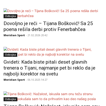
Odbojka
Dovoljno je reći – Tijana Bošković! Sa 25
poena rešila derbi protiv Fenerbahčea
Meridian Sport
- 21.02.2026 20:42
Odbojka
Gvideti: Kada biste pitali deset glavnih
trenera o Tijani, najmanje pet bi reklo da je
najbolji korektor na svetu
Meridian Sport
- 06.10.2025 14:27
Odbojka