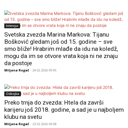
Intervjui
Svetska zvezda Marina Markova: Tijanu
Bošković gledam još od 15. godine – sve
smo bliže! Hrabrim mlađe da idu na koledž,
mogu da im se otvore vrata koja ni ne znaju
da postoje
Miljana Rogač
- 24.02.2026 09:45
Odbojka
Preko trnja do zvezda: Htela da završi
karijeru još 2018. godine, a sad je u najboljem
klubu na svetu
Miljana Rogač
- 23.02.2026 09:08