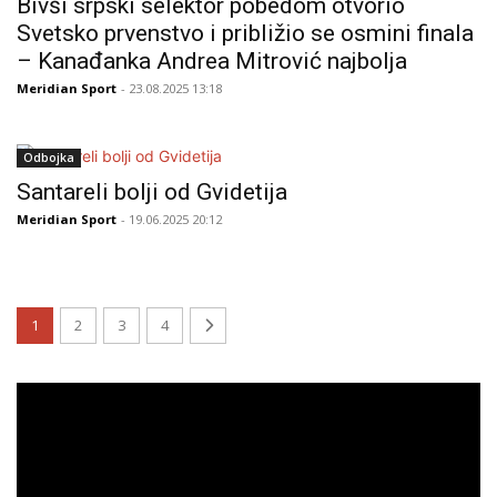
Bivši srpski selektor pobedom otvorio
Svetsko prvenstvo i približio se osmini finala
– Kanađanka Andrea Mitrović najbolja
Meridian Sport
- 23.08.2025 13:18
Odbojka
Santareli bolji od Gvidetija
Meridian Sport
- 19.06.2025 20:12
1
2
3
4