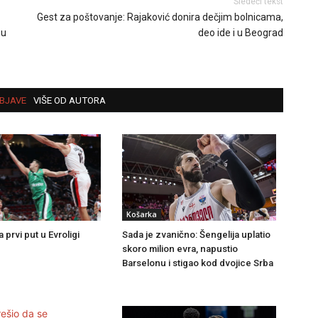
Sledeći tekst
Gest za poštovanje: Rajaković donira dečjim bolnicama,
 u
deo ide i u Beograd
BJAVE
VIŠE OD AUTORA
Košarka
 prvi put u Evroligi
Sada je zvanično: Šengelija uplatio
skoro milion evra, napustio
Barselonu i stigao kod dvojice Srba