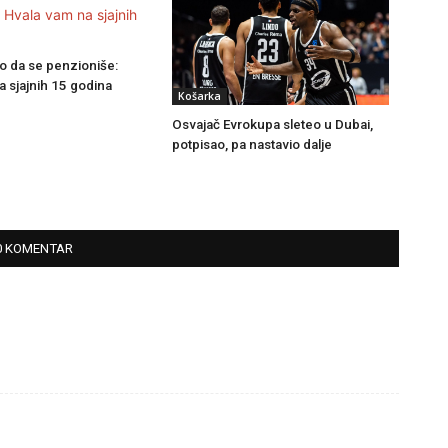
o da se penzioniše:
a sjajnih 15 godina
Košarka
Osvajač Evrokupa sleteo u Dubai,
potpisao, pa nastavio dalje
0 KOMENTAR