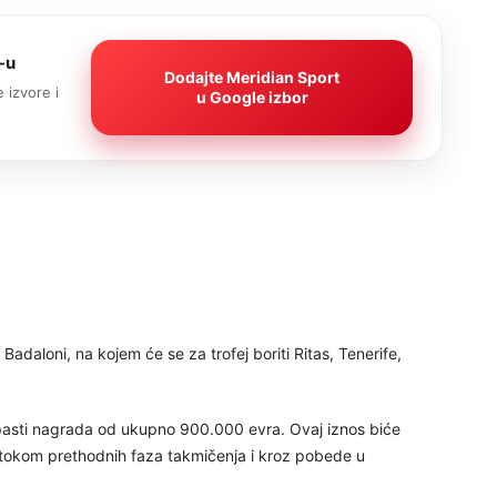
-u
Dodajte Meridian Sport
 izvore i
u Google izbor
adaloni, na kojem će se za trofej boriti Ritas, Tenerife,
asti nagrada od ukupno 900.000 evra. Ovaj iznos biće
 tokom prethodnih faza takmičenja i kroz pobede u