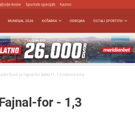
jbolje kvote
Sportski specijali
Kazino
MUNDIJAL 2026
KOŠARKA
ODBOJKA
OSTALI SPORTOVI
adni fond za Fajnal-for &#8211; 1,3 miliona evra
ajnal-for - 1,3