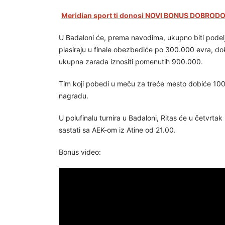
Meridian sport ti donosi NOVI BONUS DOBRODOŠ
U Badaloni će, prema navodima, ukupno biti podelj
plasiraju u finale obezbediće po 300.000 evra, d
ukupna zarada iznositi pomenutih 900.000.
Tim koji pobedi u meču za treće mesto dobiće 100.
nagradu.
U polufinalu turnira u Badaloni, Ritas će u četvrta
sastati sa AEK-om iz Atine od 21.00.
Bonus video: