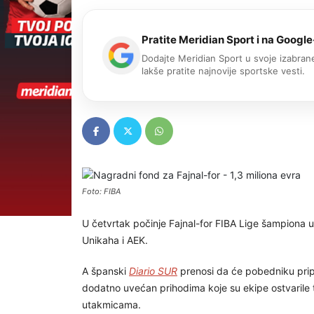
Pratite Meridian Sport i na Google
Dodajte Meridian Sport u svoje izabrane
lakše pratite najnovije sportske vesti.
Foto: FIBA
U četvrtak počinje Fajnal-for FIBA Lige šampiona u B
Unikaha i AEK.
A španski
Diario SUR
prenosi da će pobedniku prip
dodatno uvećan prihodima koje su ekipe ostvarile
utakmicama.