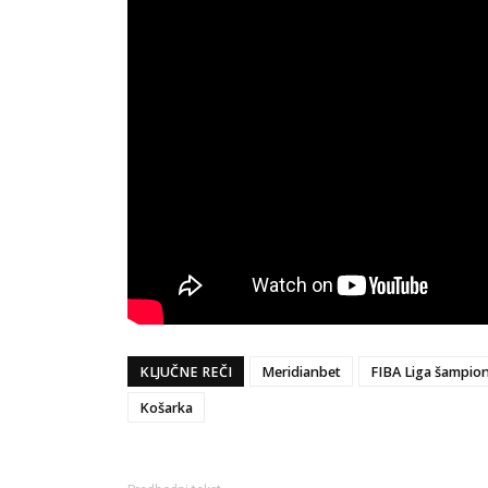
KLJUČNE REČI
Meridianbet
FIBA Liga šampio
Košarka