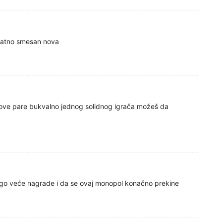
vatno smesan nova
ove pare bukvalno jednog solidnog igrača možeš da
go veće nagrade i da se ovaj monopol konačno prekine