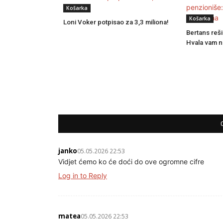
Košarka
Košarka
Loni Voker potpisao za 3,3 miliona!
Bertans reši
Hvala vam n
janko
05.05.2026 22:53
Vidjet ćemo ko će doći do ove ogromne cifre
Log in to Reply
matea
05.05.2026 22:53