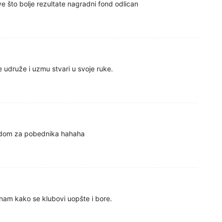
ve što bolje rezultate nagradni fond odlican
 udruže i uzmu stvari u svoje ruke.
adom za pobednika hahaha
znam kako se klubovi uopšte i bore.