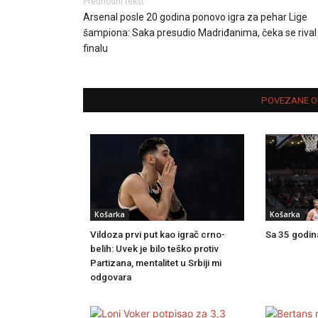
Predhodni tekst
Arsenal posle 20 godina ponovo igra za pehar Lige
šampiona: Saka presudio Madriđanima, čeka se rival
finalu
POVEZANE O
Košarka
Košarka
Sa 35 godina
Vildoza prvi put kao igrač crno-
belih: Uvek je bilo teško protiv
Partizana, mentalitet u Srbiji mi
odgovara