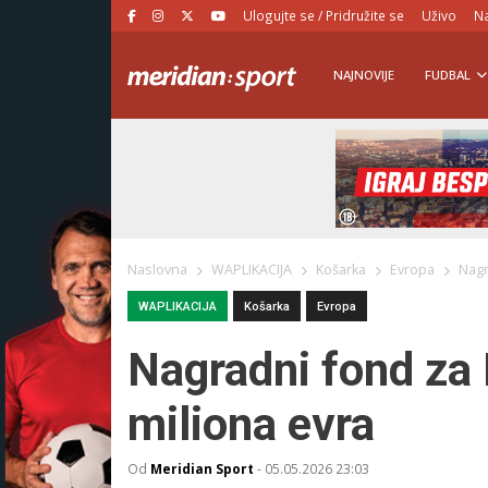
Ulogujte se / Pridružite se
Uživo
Na
NAJNOVIJE
FUDBAL
Naslovna
WAPLIKACIJA
Košarka
Evropa
Nagr
WAPLIKACIJA
Košarka
Evropa
Nagradni fond za F
miliona evra
Od
Meridian Sport
-
05.05.2026 23:03