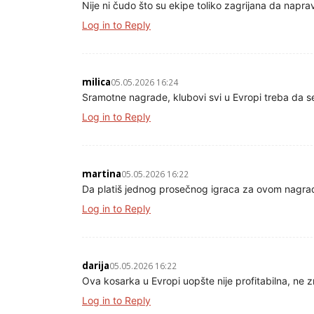
Nije ni čudo što su ekipe toliko zagrijana da napra
Log in to Reply
milica
05.05.2026 16:24
Sramotne nagrade, klubovi svi u Evropi treba da se
Log in to Reply
martina
05.05.2026 16:22
Da platiš jednog prosečnog igraca za ovom nagr
Log in to Reply
darija
05.05.2026 16:22
Ova kosarka u Evropi uopšte nije profitabilna, ne 
Log in to Reply