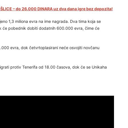
LICE – do 26.000 DINARA uz dva dana igre bez depozita!
eno 1,3 miliona evra na ime nagrada. Dva tima koja se
ok će pobednik dobiti dodatnih 600.000 evra, čime će
000 evra, dok četvrtoplasirani neće osvojiti novčanu
k igrati protiv Tenerifa od 18.00 časova, dok će se Unikaha